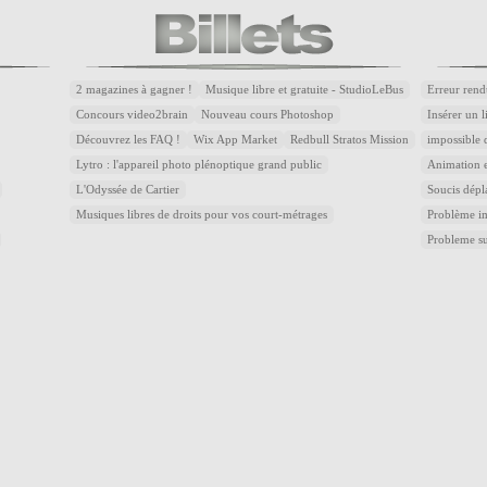
2 magazines à gagner !
Musique libre et gratuite - StudioLeBus
Erreur rend
Concours video2brain
Nouveau cours Photoshop
Insérer un 
Découvrez les FAQ !
Wix App Market
Redbull Stratos Mission
impossible 
Lytro : l'appareil photo plénoptique grand public
Animation e
L'Odyssée de Cartier
Soucis dépl
Musiques libres de droits pour vos court-métrages
Problème im
Probleme s