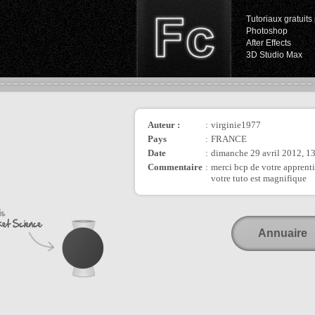
Tutoriaux gratuits 
Photoshop
After Effects
3D Studio Max
Auteur :
:
virginie1977
Pays
:
FRANCE
Date
:
dimanche 29 avril 2012, 1
Commentaire
:
merci bcp de votre apprent
votre tuto est magnifique
Annuaire