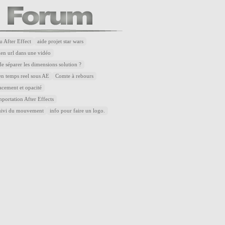
u After Effect
aide projet star wars
lien url dans une vidéo
de séparer les dimensions solution ?
n temps reel sous AE
Comte à rebours
acement et opacité
portation After Effects
uivi du mouvement
info pour faire un logo.