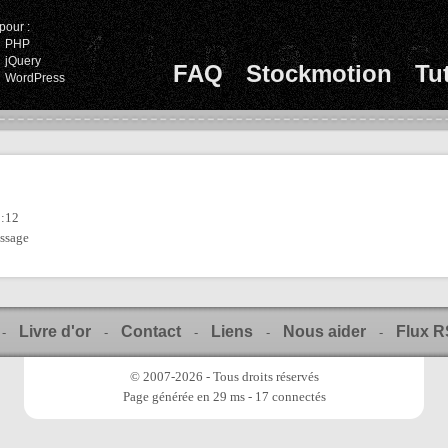
pour :
PHP
jQuery
FAQ
Stockmotion
Tu
WordPress
3:12
issage
Livre d'or
Contact
Liens
Nous aider
Flux 
-
-
-
-
-
© 2007-2026 - Tous droits réservés
Page générée en 29 ms - 17 connectés