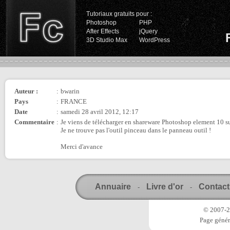
Tutoriaux gratuits pour :
Photoshop
PHP
After Effects
jQuery
3D Studio Max
WordPress
Auteur :
:
bwarin
Pays
:
FRANCE
Date
:
samedi 28 avril 2012, 12:17
Commentaire
:
Je viens de télécharger en shareware Photoshop element 10 su
Je ne trouve pas l'outil pinceau dans le panneau outil !
Merci d'avance
Annuaire
Livre d'or
Contact
-
-
© 2007-20
Page génér