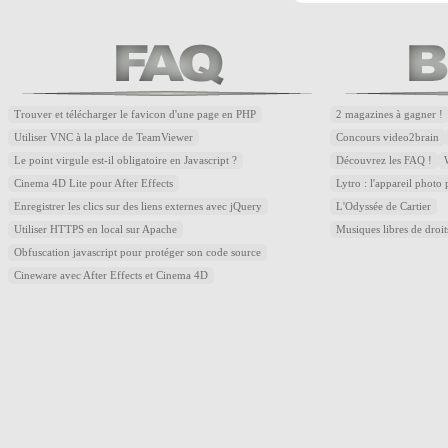
Trouver et télécharger le favicon d'une page en PHP
2 magazines à gagner !
Utiliser VNC à la place de TeamViewer
Concours video2brain
Le point virgule est-il obligatoire en Javascript ?
Découvrez les FAQ !
Cinema 4D Lite pour After Effects
Lytro : l'appareil photo
Enregistrer les clics sur des liens externes avec jQuery
L'Odyssée de Cartier
Utiliser HTTPS en local sur Apache
Musiques libres de droi
Obfuscation javascript pour protéger son code source
Cineware avec After Effects et Cinema 4D