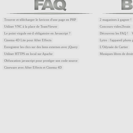
Trouver et télécharger le favicon d'une page en PHP
2 magazines à gagner !
Utiliser VNC à la place de TeamViewer
Concours video2brain
Le point virgule est-il obligatoire en Javascript ?
Découvrez les FAQ !
Cinema 4D Lite pour After Effects
Lytro : l'appareil photo
Enregistrer les clics sur des liens externes avec jQuery
L'Odyssée de Cartier
Utiliser HTTPS en local sur Apache
Musiques libres de droi
Obfuscation javascript pour protéger son code source
Cineware avec After Effects et Cinema 4D