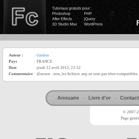
Tutoriaux gratuits pour :
Photoshop
PHP
After Effects
jQuery
3D Studio Max
WordPress
Auteur :
:
Galdon
Pays
:
FRANCE
Date
:
jeudi 12 avril 2012, 23:52
Commentaire
:
@arwen : non, les fichiers .aep ne sont pas rétro-compatibles
Annuaire
Livre d'or
Contact
-
-
© 2007-20
Page génér