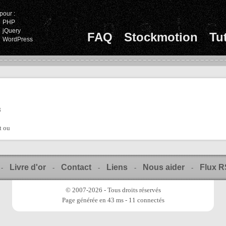
pour :
PHP
jQuery
FAQ
Stockmotion
Tu
WordPress
8
t ou
Livre d'or
Contact
Liens
Nous aider
Flux 
-
-
-
-
-
© 2007-2026 - Tous droits réservés
Page générée en 43 ms - 11 connectés