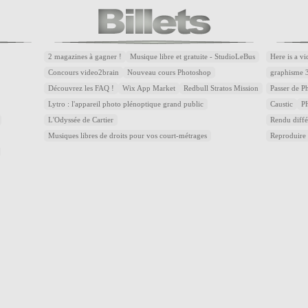
2 magazines à gagner !
Musique libre et gratuite - StudioLeBus
Here is a v
Concours video2brain
Nouveau cours Photoshop
graphisme 
Découvrez les FAQ !
Wix App Market
Redbull Stratos Mission
Passer de 
Lytro : l'appareil photo plénoptique grand public
Caustic
P
L'Odyssée de Cartier
Rendu diffé
Musiques libres de droits pour vos court-métrages
Reproduire 