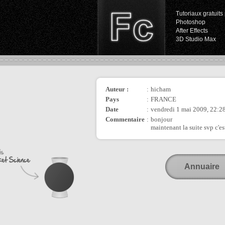
Tutoriaux gratuits 
Photoshop
After Effects
3D Studio Max
Auteur :
:
hicham
Pays
:
FRANCE
Date
:
vendredi 1 mai 2009, 22:2
Commentaire
:
bonjour
maintenant la suite svp c'es
Annuaire