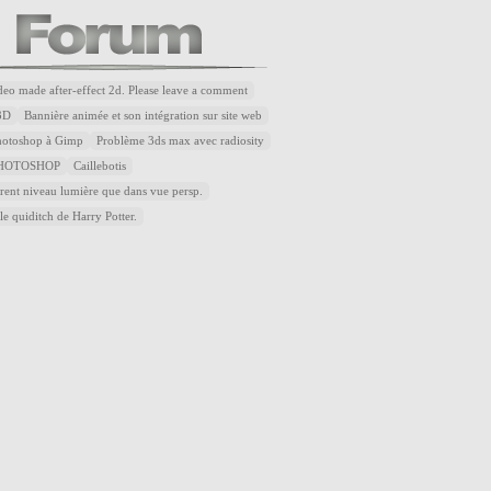
ideo made after-effect 2d. Please leave a comment
3D
Bannière animée et son intégration sur site web
Photoshop à Gimp
Problème 3ds max avec radiosity
HOTOSHOP
Caillebotis
rent niveau lumière que dans vue persp.
le quiditch de Harry Potter.