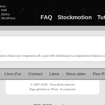
pour :
PHP
jQuery
FAQ
Stockmotion
Tu
WordPress
5
ition A dans une composition B a pour effet d'imbriquer la composition A dans la c
Livre d'or
Contact
Liens
Nous aider
Flux 
-
-
-
-
-
© 2007-2026 - Tous droits réservés
Page générée en 29 ms - 8 connectés