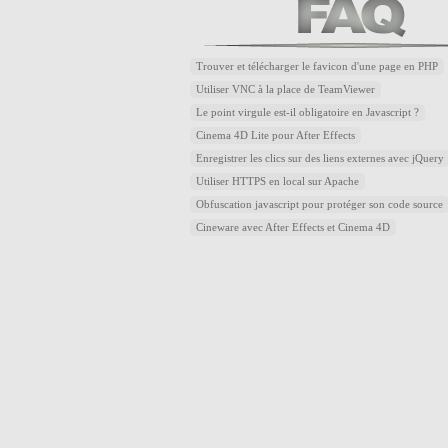
Trouver et télécharger le favicon d'une page en PHP
Utiliser VNC à la place de TeamViewer
Le point virgule est-il obligatoire en Javascript ?
Cinema 4D Lite pour After Effects
Enregistrer les clics sur des liens externes avec jQuery
Utiliser HTTPS en local sur Apache
Obfuscation javascript pour protéger son code source
Cineware avec After Effects et Cinema 4D