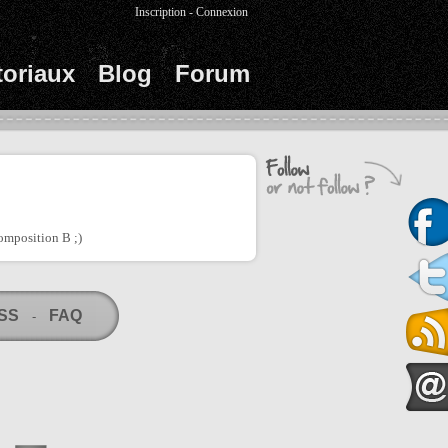
Inscription
-
Connexion
toriaux
Blog
Forum
omposition B ;)
RSS
FAQ
-