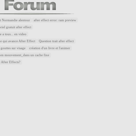
t Normandie alentour
after effect error: ram preview
riel gratuit after effect
 a tous... en video
e qui avance After Effect
Question trait after effect
 gouttes sur visage
création d'un livre et l'animer
 en mouvement_dans un cache fixe
 After Effects?