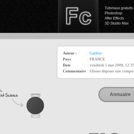
Tutoriaux gratuits 
Photoshop
After Effects
3D Studio Max
Auteur :
:
Galdon
Pays
:
FRANCE
Date
:
vendredi 1 mai 2009, 12:3
Commentaire
:
Glisser déposer une compos
Annuaire