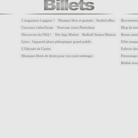
2 magazines à gagner !
Musique libre et gratuite - StudioLeBus
Recrutemen
Concours video2brain
Nouveau cours Photoshop
Blog de tuto
Découvrez les FAQ !
Wix App Market
Redbull Stratos Mission
Bonne année
Lytro : l'appareil photo plénoptique grand public
Effet masqu
L'Odyssée de Cartier
Enlever des
Musiques libres de droits pour vos court-métrages
Personnage
Réalisé avec