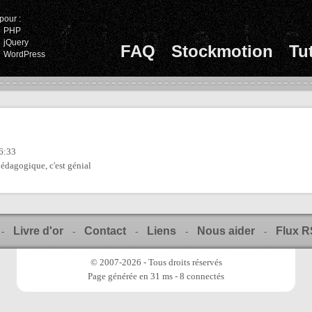
pour :
PHP
jQuery
FAQ
Stockmotion
Tu
WordPress
16:33
édagogique, c'est génial
Livre d'or
Contact
Liens
Nous aider
Flux 
-
-
-
-
-
© 2007-2026 - Tous droits réservés
Page générée en 31 ms - 8 connectés