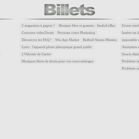
2 magazines à gagner !
Musique libre et gratuite - StudioLeBus
Erreur rend
Concours video2brain
Nouveau cours Photoshop
Insérer un 
Découvrez les FAQ !
Wix App Market
Redbull Stratos Mission
impossible 
Lytro : l'appareil photo plénoptique grand public
Animation e
L'Odyssée de Cartier
Soucis dépl
Musiques libres de droits pour vos court-métrages
Problème im
Probleme s