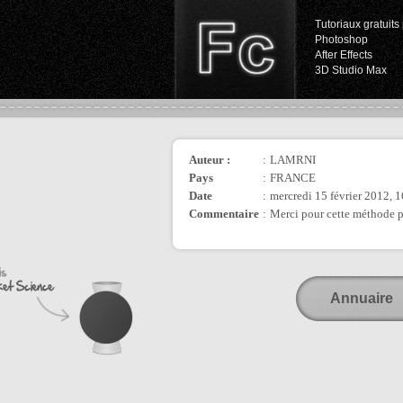
Tutoriaux gratuits 
Photoshop
After Effects
3D Studio Max
Auteur :
:
LAMRNI
Pays
:
FRANCE
Date
:
mercredi 15 février 2012, 
Commentaire
:
Merci pour cette méthode p
Annuaire