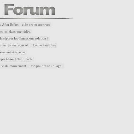
u After Effect
aide projet star wars
lien url dans une vidéo
de séparer les dimensions solution ?
n temps reel sous AE
Comte à rebours
acement et opacité
portation After Effects
uivi du mouvement
info pour faire un logo.