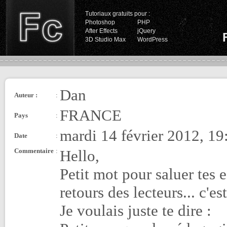
Tutoriaux gratuits pour :
Photoshop
PHP
After Effects
jQuery
3D Studio Max
WordPress
Dan
Auteur :
:
FRANCE
Pays
:
mardi 14 février 2012, 19
Date
:
Commentaire
:
Hello,
Petit mot pour saluer tes e
retours des lecteurs... c'est
Je voulais juste te dire :