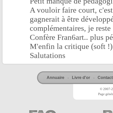
Petit manque de pédagogi
A vouloir faire court, c'es
gagnerait à être développ
complémentaires, je reste
Confère Fran6art.. plus p
M'enfin la critique (soft !)
Salutations
Annuaire
Livre d'or
Contact
-
-
© 2007-20
Page génér