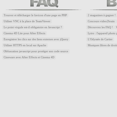
Trouver et télécharger le favicon d'une page en PHP
2 magazines à gagner !
Utiliser VNC à la place de TeamViewer
Concours video2brain
Le point virgule est-il obligatoire en Javascript ?
Découvrez les FAQ !
Cinema 4D Lite pour After Effects
Lytro : l'appareil photo
Enregistrer les clics sur des liens externes avec jQuery
L'Odyssée de Cartier
Utiliser HTTPS en local sur Apache
Musiques libres de droi
Obfuscation javascript pour protéger son code source
Cineware avec After Effects et Cinema 4D