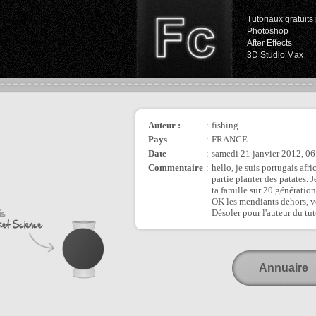
Tutoriaux gratuits 
Photoshop
After Effects
3D Studio Max
Auteur :
:
fishing
Pays
:
FRANCE
Date
:
samedi 21 janvier 2012, 06
Commentaire
:
hello, je suis portugais af
partie planter des patates.
ta famille sur 20 générations
OK les mendiants dehors, vo
Désoler pour l'auteur du tut
Annuaire