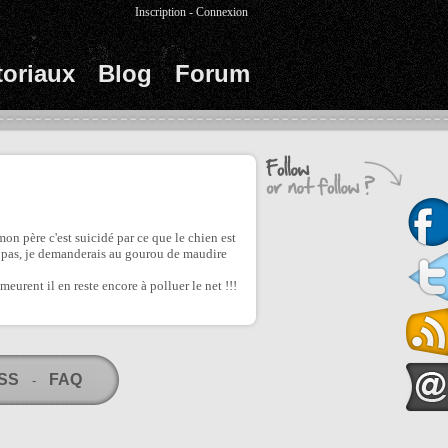
Inscription
-
Connexion
toriaux
Blog
Forum
on père c'est suicidé par ce que le chien est
ux pas, je demanderais au gourou de maudire
urent il en reste encore à polluer le net !!!
RSS
FAQ
-