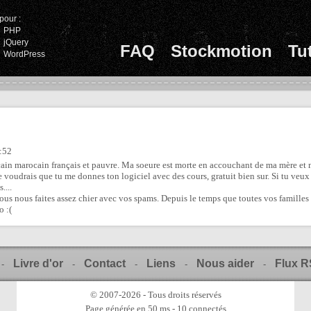
pour :
PHP
jQuery
FAQ
Stockmotion
Tu
WordPress
:52
ricain marocain français et pauvre. Ma soeure est morte en accouchant de ma mère et m
 Je voudrais que tu me donnes ton logiciel avec des cours, gratuit bien sur. Si tu ve
....
us nous faites assez chier avec vos spams. Depuis le temps que toutes vos familles me
o :(
Livre d'or
Contact
Liens
Nous aider
Flux 
-
-
-
-
-
© 2007-2026 - Tous droits réservés
Page générée en 50 ms - 10 connectés