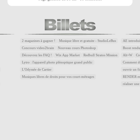
2 magazines à gagner !
Musique libre et gratuite - StudioLeBus
AE introdui
Concours video2brain
Nouveau cours Photoshop
Boost rend
Découvrez les FAQ !
Wix App Market
Redbull Stratos Mission
Alt+W
Cr
Lytro : l'appareil photo plénoptique grand public
Comment dé
L'Odyssée de Cartier
ouvrir un f
Musiques libres de droits pour vos court-métrages
RENDER en 
réaliser une