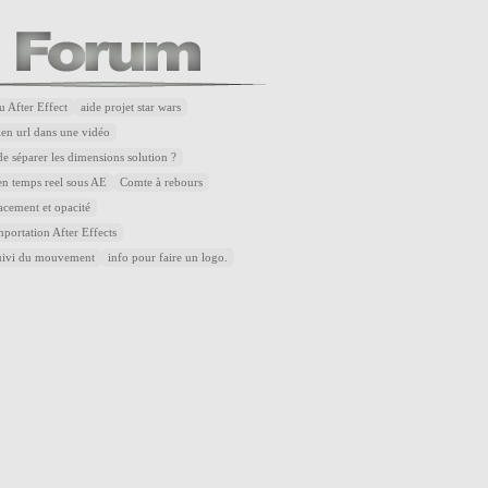
u After Effect
aide projet star wars
lien url dans une vidéo
de séparer les dimensions solution ?
n temps reel sous AE
Comte à rebours
acement et opacité
portation After Effects
uivi du mouvement
info pour faire un logo.