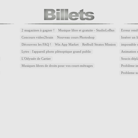
2 magazines à gagner !
Musique libre et gratuite - StudioLeBus
Erreur rend
Concours video2brain
Nouveau cours Photoshop
Insérer un 
Découvrez les FAQ !
Wix App Market
Redbull Stratos Mission
impossible 
Lytro : l'appareil photo plénoptique grand public
Animation e
L'Odyssée de Cartier
Soucis dépl
Musiques libres de droits pour vos court-métrages
Problème im
Probleme s