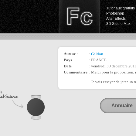
Tutoriaux gratuits 
Photoshop
After Effects
3D Studio Max
Auteur :
:
Galdon
Pays
:
FRANCE
Date
:
vendredi 30 décembre 2011
Commentaire
:
Merci pour la proposition, 
Je vais essayer de jeter un œ
Annuaire