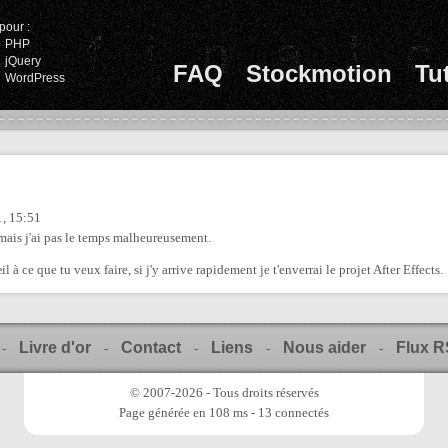
pour :
PHP
jQuery
FAQ
Stockmotion
Tu
WordPress
, 15:51
mais j'ai pas le temps malheureusement.
il à ce que tu veux faire, si j'y arrive rapidement je t'enverrai le projet After Effects.
Livre d'or
Contact
Liens
Nous aider
Flux 
-
-
-
-
-
© 2007-2026 - Tous droits réservés
Page générée en 108 ms - 13 connectés