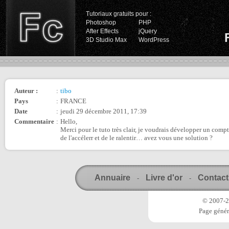
Tutoriaux gratuits pour :
Photoshop
PHP
After Effects
jQuery
3D Studio Max
WordPress
Auteur :
:
tibo
Pays
:
FRANCE
Date
:
jeudi 29 décembre 2011, 17:39
Commentaire
:
Hello,
Merci pour le tuto très clair, je voudrais développer un com
de l'accélerr et de le ralentir… avez vous une solution ?
Annuaire
Livre d'or
Contact
-
-
© 2007-20
Page génér