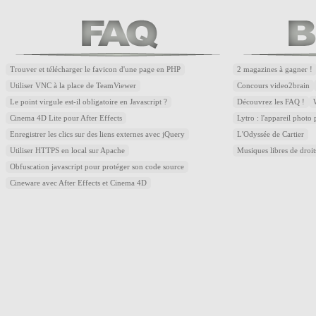
Trouver et télécharger le favicon d'une page en PHP
2 magazines à gagner !
Utiliser VNC à la place de TeamViewer
Concours video2brain
Le point virgule est-il obligatoire en Javascript ?
Découvrez les FAQ !
Cinema 4D Lite pour After Effects
Lytro : l'appareil photo
Enregistrer les clics sur des liens externes avec jQuery
L'Odyssée de Cartier
Utiliser HTTPS en local sur Apache
Musiques libres de droi
Obfuscation javascript pour protéger son code source
Cineware avec After Effects et Cinema 4D