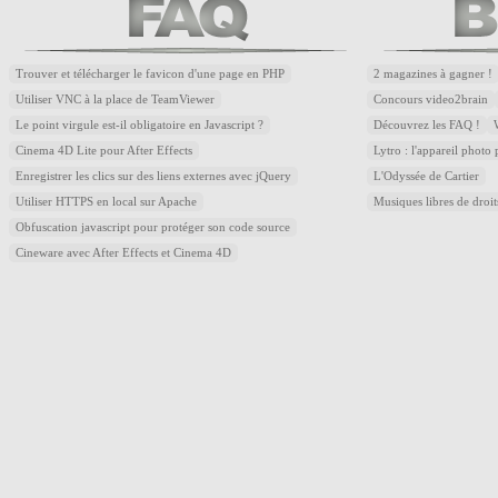
Trouver et télécharger le favicon d'une page en PHP
2 magazines à gagner !
Utiliser VNC à la place de TeamViewer
Concours video2brain
Le point virgule est-il obligatoire en Javascript ?
Découvrez les FAQ !
Cinema 4D Lite pour After Effects
Lytro : l'appareil photo
Enregistrer les clics sur des liens externes avec jQuery
L'Odyssée de Cartier
Utiliser HTTPS en local sur Apache
Musiques libres de droi
Obfuscation javascript pour protéger son code source
Cineware avec After Effects et Cinema 4D