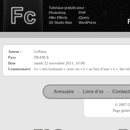
Tutoriaux gratuits pour :
Photoshop
PHP
After Effects
jQuery
3D Studio Max
WordPress
Auteur :
:
LePatay
Pays
:
FRANCE
Date
:
mardi 22 novembre 2011, 10:08
Commentaire
:
Le « trés lointaine », avec un « é » au lieu d’une « è », fait t
Annuaire
Livre d'or
Contact
-
-
© 2007-20
Page génér