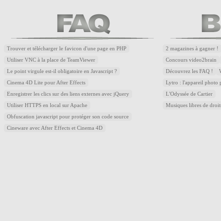
Trouver et télécharger le favicon d'une page en PHP
2 magazines à gagner !
Utiliser VNC à la place de TeamViewer
Concours video2brain
Le point virgule est-il obligatoire en Javascript ?
Découvrez les FAQ !
Cinema 4D Lite pour After Effects
Lytro : l'appareil photo
Enregistrer les clics sur des liens externes avec jQuery
L'Odyssée de Cartier
Utiliser HTTPS en local sur Apache
Musiques libres de droi
Obfuscation javascript pour protéger son code source
Cineware avec After Effects et Cinema 4D