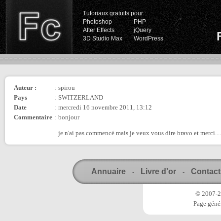
Tutoriaux gratuits pour :
Photoshop
PHP
After Effects
jQuery
3D Studio Max
WordPress
Auteur :
:
spirou
Pays
:
SWITZERLAND
Date
:
mercredi 16 novembre 2011, 13:12
Commentaire
:
bonjour
je n'ai pas commencé mais je veux vous dire bravo et merci....
Annuaire
Livre d'or
Contact
-
-
© 2007-20
Page génér