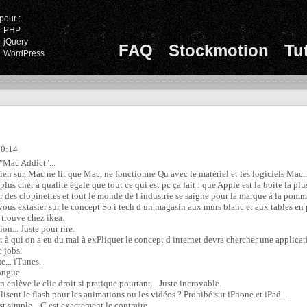
pour :
PHP
jQuery
FAQ
Stockmotion
Tu
WordPress
00:14
"Mac Addict"...
bien sur, Mac ne lit que Mac, ne fonctionne Qu avec le matériel et les logiciels Mac.
lus cher à qualité égale que tout ce qui est pc ça fait : que Apple est la boite la p
r des clopinettes et tout le monde de l industrie se saigne pour la marque à la pomme
e vous extasier sur le concept So i tech d un magasin aux murs blanc et aux tables en 
e trouve chez ikea.
ion... Juste pour rire.
à qui on a eu du mal à exPliquer le concept d internet devra chercher une applicat
 jobs.
e... iTunes.
longue.
enlève le clic droit si pratique pourtant... Juste incroyable.
isent le flash pour les animations ou les vidéos ? Prohibé sur iPhone et iPad...
t simple... C est exactement le contraire.