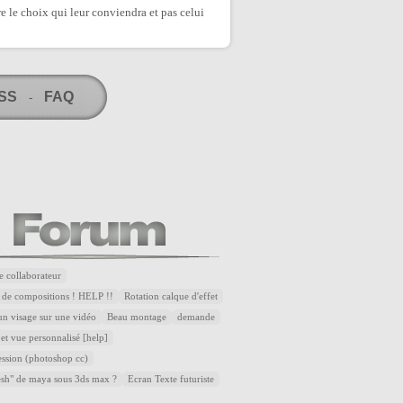
re le choix qui leur conviendra et pas celui
RSS
FAQ
-
e collaborateur
 de compositions ! HELP !!
Rotation calque d'effet
n visage sur une vidéo
Beau montage
demande
et vue personnalisé [help]
ssion (photoshop cc)
esh" de maya sous 3ds max ?
Ecran Texte futuriste