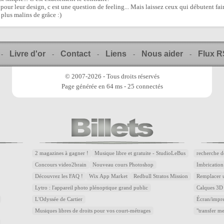
 pour leur design, c est une question de feeling... Mais laissez ceux qui débutent fai
 plus malins de grâce :)
Livre d'or
Contact
Liens
Nous aider
Flux 
-
-
-
-
-
© 2007-2026 - Tous droits réservés
Page générée en 64 ms - 25 connectés
2 magazines à gagner !
Musique libre et gratuite - StudioLeBus
recherche d
Concours video2brain
Nouveau cours Photoshop
Imbrication
Découvrez les FAQ !
Wix App Market
Redbull Stratos Mission
Remplacer u
Lytro : l'appareil photo plénoptique grand public
Calques 3D 
L'Odyssée de Cartier
Écran/impre
Musiques libres de droits pour vos court-métrages
"transfer m