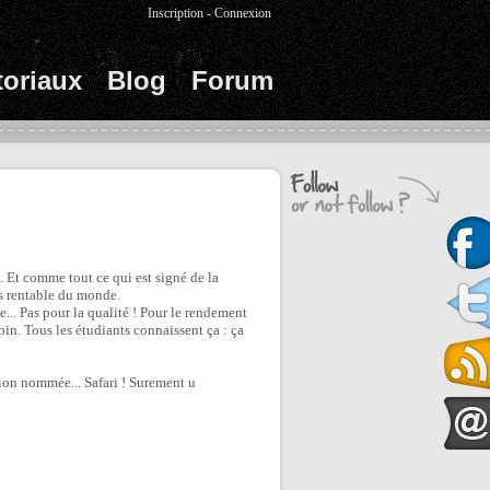
Inscription
-
Connexion
toriaux
Blog
Forum
.. Et comme tout ce qui est signé de la
lus rentable du monde.
... Pas pour la qualité ! Pour le rendement
pin. Tous les étudiants connaissent ça : ça
ion nommée... Safari ! Surement u