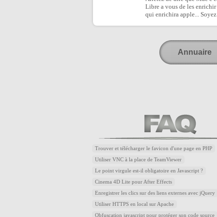
Libre a vous de les enrichir
qui enrichira apple... Soyez
Annuaire
Trouver et télécharger le favicon d'une page en PHP
Utiliser VNC à la place de TeamViewer
Le point virgule est-il obligatoire en Javascript ?
Cinema 4D Lite pour After Effects
Enregistrer les clics sur des liens externes avec jQuery
Utiliser HTTPS en local sur Apache
Obfuscation javascript pour protéger son code source