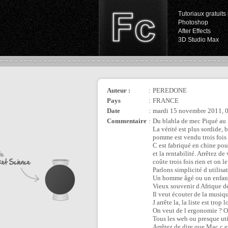
Tutoriaux gratuits 
Photoshop
After Effects
3D Studio Max
Auteur :
:
PEREDONE
Pays
:
FRANCE
Date
:
mardi 15 novembre 2011, 
Commentaire
:
Du blabla de mec Piqué au 
La vérité est plus sordide, 
pomme est vendu trois fois p
C est fabriqué en chine pou
et la rentabilité. Arrêtez d
coûte trois fois rien et on l
Parlons simplicité d utilisat
Un homme âgé ou un enfant 
Vieux souvenir d Afrique de
Il veut écouter de la musiqu
J arrête la, la liste est trop 
On veut de l ergonomie ? On 
Tous les web ou presque util
Arrêtez de dire que Mac c es