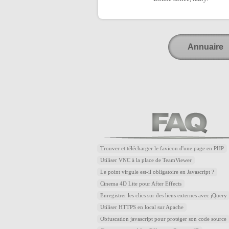
Annuaire
Trouver et télécharger le favicon d'une page en PHP
Utiliser VNC à la place de TeamViewer
Le point virgule est-il obligatoire en Javascript ?
Cinema 4D Lite pour After Effects
Enregistrer les clics sur des liens externes avec jQuery
Utiliser HTTPS en local sur Apache
Obfuscation javascript pour protéger son code source