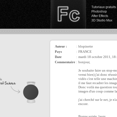
Tutoriaux gratuits 
Photoshop
After Effects
3D Studio Max
Auteur :
:
blopinette
Pays
:
FRANCE
Date
:
mardi 18 octobre 2011, 18
Commentaire
:
bonjour,
Je souhaite faire un stop-m
verrai bien) j'ai donc réuss
vidéo c'est telle une machin
il me faut recadrer les image
Donc voilà ma question tou
images d'un coup comme la 
j'ai cherché sur le net, je n
encore.
Bonne soirée, laury.