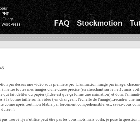
pour :
PHP
jQuery
FAQ
Stockmotion
Tu
WordPress
:45
otion par dessus une vidéo sous première pro. L'animation image par image, chacune
is à mettre toutes mes images d'une durée précise (en cherchant sur le net) , mais voi
e qui fait défiler du papier (l'idée est que ça forme une animation) et donc l'animati
s à la bonne taille sur la vidéo ( en changeant l'échelle de l'image)...recadrer une imag
te conne après tout mon blabla par forcément compréhensible, est, savez-vous com
durée...?
'ai pas trouvé...je n'utilise peut être pas les bons mots mais voilà, je pose la question i