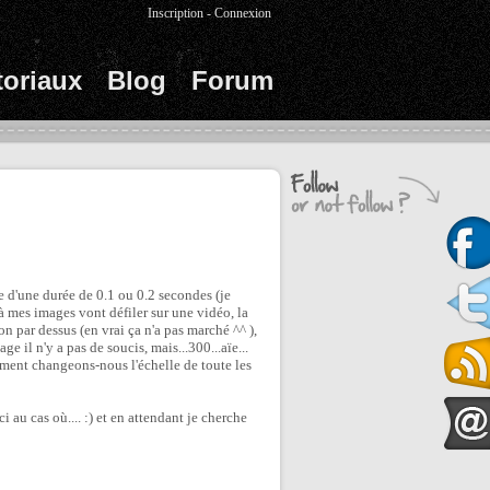
Inscription
-
Connexion
toriaux
Blog
Forum
 d'une durée de 0.1 ou 0.2 secondes (je
là mes images vont défiler sur une vidéo, la
on par dessus (en vrai ça n'a pas marché ^^ ),
e il n'y a pas de soucis, mais...300...aïe...
ment changeons-nous l'échelle de toute les
ci au cas où.... :) et en attendant je cherche