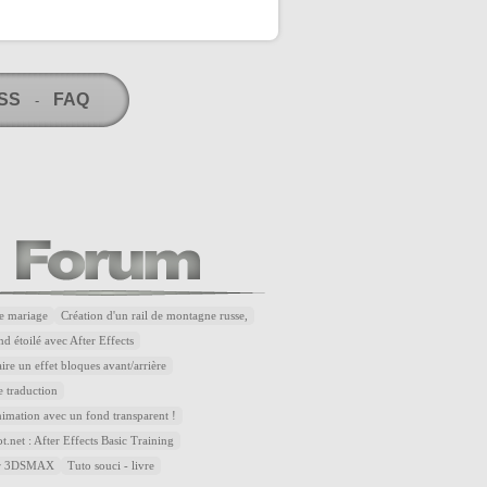
RSS
FAQ
-
e mariage
Création d'un rail de montagne russe,
d étoilé avec After Effects
re un effet bloques avant/arrière
 traduction
nimation avec un fond transparent !
.net : After Effects Basic Training
sur 3DSMAX
Tuto souci - livre