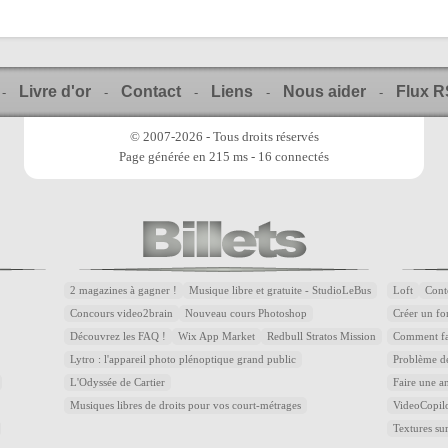
Livre d'or
Contact
Liens
Nous aider
Flux 
-
-
-
-
-
© 2007-2026 - Tous droits réservés
Page générée en 215 ms - 16 connectés
2 magazines à gagner !
Musique libre et gratuite - StudioLeBus
Loft
Cont
Concours video2brain
Nouveau cours Photoshop
Créer un fon
Découvrez les FAQ !
Wix App Market
Redbull Stratos Mission
Comment fai
Lytro : l'appareil photo plénoptique grand public
Problème de
L'Odyssée de Cartier
Faire une a
Musiques libres de droits pour vos court-métrages
VideoCopilot
Textures 