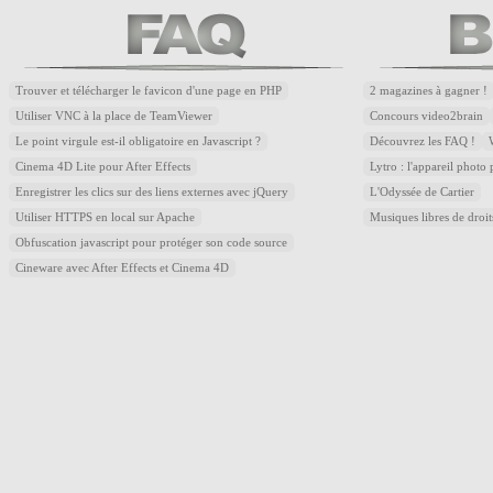
Trouver et télécharger le favicon d'une page en PHP
2 magazines à gagner !
Utiliser VNC à la place de TeamViewer
Concours video2brain
Le point virgule est-il obligatoire en Javascript ?
Découvrez les FAQ !
Cinema 4D Lite pour After Effects
Lytro : l'appareil photo
Enregistrer les clics sur des liens externes avec jQuery
L'Odyssée de Cartier
Utiliser HTTPS en local sur Apache
Musiques libres de droi
Obfuscation javascript pour protéger son code source
Cineware avec After Effects et Cinema 4D