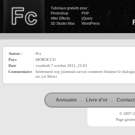
Tutoriaux gratuits pour :
Photoshop
PHP
After Effects
jQuery
3D Studio Max
WordPress
Auteur :
:
H-z
Pays
:
MOROCCO
Date
:
vendredi 7 octobre 2011, 23:03
Commentaire
:
Intéressent svp j'aimerais savoir comment éliminer le dialogue
etc.) et Merci
Annuaire
Livre d'or
Contact
-
-
© 2007-20
Page généré