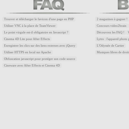
Trouver et télécharger le favicon d'une page en PHP
2 magazines à gagner !
Utiliser VNC à la place de TeamViewer
Concours video2brain
Le point virgule est-il obligatoire en Javascript ?
Découvrez les FAQ !
Cinema 4D Lite pour After Effects
Lytro : l'appareil photo
Enregistrer les clics sur des liens externes avec jQuery
L'Odyssée de Cartier
Utiliser HTTPS en local sur Apache
Musiques libres de droi
Obfuscation javascript pour protéger son code source
Cineware avec After Effects et Cinema 4D