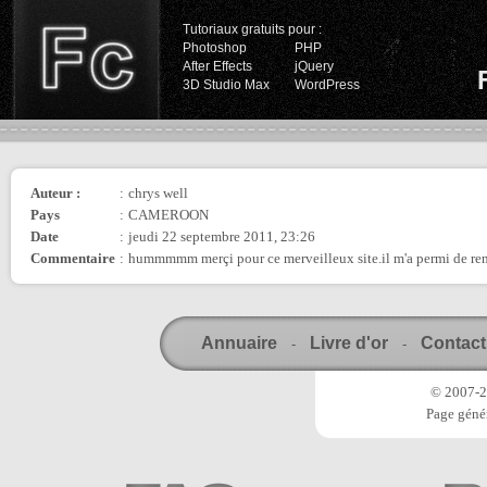
Tutoriaux gratuits pour :
Photoshop
PHP
After Effects
jQuery
3D Studio Max
WordPress
Auteur :
:
chrys well
Pays
:
CAMEROON
Date
:
jeudi 22 septembre 2011, 23:26
Commentaire
:
hummmmm merçi pour ce merveilleux site.il m'a permi de rench
Annuaire
Livre d'or
Contact
-
-
© 2007-20
Page génér