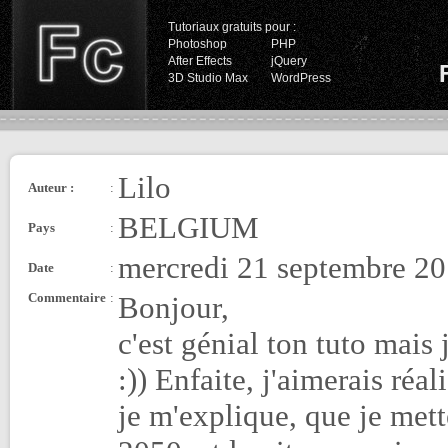
Tutoriaux gratuits pour :
Photoshop
PHP
After Effects
jQuery
3D Studio Max
WordPress
Lilo
Auteur :
:
BELGIUM
Pays
:
mercredi 21 septembre 20
Date
:
Commentaire
:
Bonjour,
c'est génial ton tuto mais
:)) Enfaite, j'aimerais ré
je m'explique, que je met