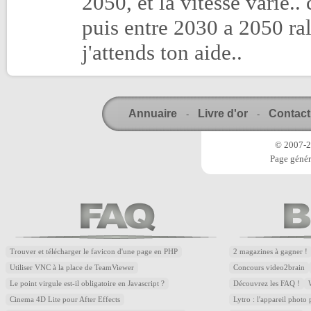
2050, et la vitesse varie.
puis entre 2030 a 2050 ral
j'attends ton aide..
Annuaire
Livre d'or
Contact
-
-
© 2007-20
Page génér
Trouver et télécharger le favicon d'une page en PHP
2 magazines à gagner !
Utiliser VNC à la place de TeamViewer
Concours video2brain
Le point virgule est-il obligatoire en Javascript ?
Découvrez les FAQ !
Cinema 4D Lite pour After Effects
Lytro : l'appareil photo