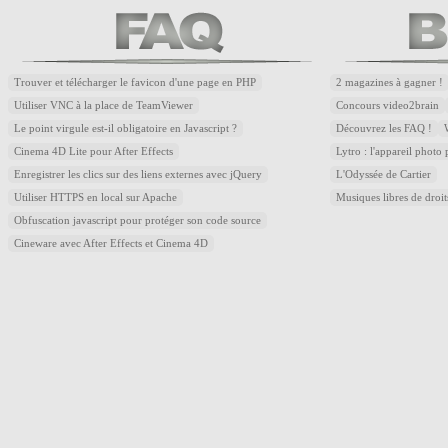
Trouver et télécharger le favicon d'une page en PHP
2 magazines à gagner !
Utiliser VNC à la place de TeamViewer
Concours video2brain
Le point virgule est-il obligatoire en Javascript ?
Découvrez les FAQ !
Cinema 4D Lite pour After Effects
Lytro : l'appareil photo
Enregistrer les clics sur des liens externes avec jQuery
L'Odyssée de Cartier
Utiliser HTTPS en local sur Apache
Musiques libres de droi
Obfuscation javascript pour protéger son code source
Cineware avec After Effects et Cinema 4D