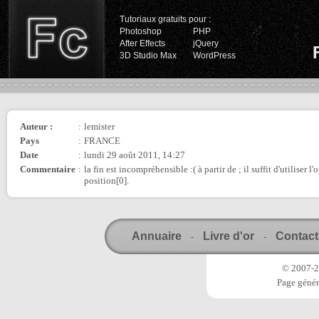
Tutoriaux gratuits pour :
Photoshop
PHP
After Effects
jQuery
3D Studio Max
WordPress
Auteur :
:
lemister
Pays
:
FRANCE
Date
:
lundi 29 août 2011, 14:27
Commentaire
:
la fin est incompréhensible :( à partir de ; il suffit d'utiliser l
position[0].
Annuaire
Livre d'or
Contact
-
-
© 2007-20
Page génér