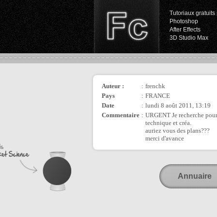
Tutoriaux gratuits 
Photoshop
After Effects
3D Studio Max
Auteur :
:
frenchk
Pays
:
FRANCE
Date
:
lundi 8 août 2011, 13:19
Commentaire
:
URGENT Je recherche pour le
technique et créa.
auriez vous des plans???
merci d'avance
Annuaire