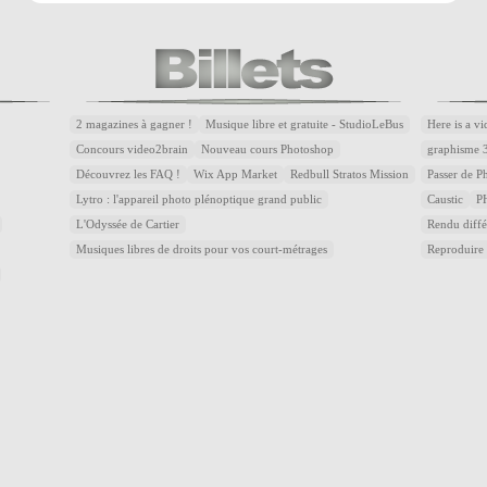
2 magazines à gagner !
Musique libre et gratuite - StudioLeBus
Here is a v
Concours video2brain
Nouveau cours Photoshop
graphisme 
Découvrez les FAQ !
Wix App Market
Redbull Stratos Mission
Passer de 
Lytro : l'appareil photo plénoptique grand public
Caustic
P
L'Odyssée de Cartier
Rendu diffé
Musiques libres de droits pour vos court-métrages
Reproduire 