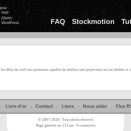
pour :
PHP
jQuery
FAQ
Stockmotion
Tu
WordPress
s fêtes de noël une personne capable de réaliser une projection sur un théâtre et s
Livre d'or
Contact
Liens
Nous aider
Flux 
-
-
-
-
-
© 2007-2026 - Tous droits réservés
Page générée en 115 ms - 6 connectés