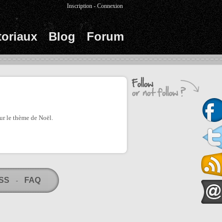
Inscription
-
Connexion
toriaux
Blog
Forum
ur le thème de Noël.
RSS
FAQ
-