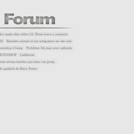
ideo made after-effect 2d. Please leave a comment
3D
Bannière animée et son intégration sur site web
Photoshop à Gimp
Problème 3ds max avec radiosity
HOTOSHOP
Caillebotis
rent niveau lumière que dans vue persp.
le quiditch de Harry Potter.