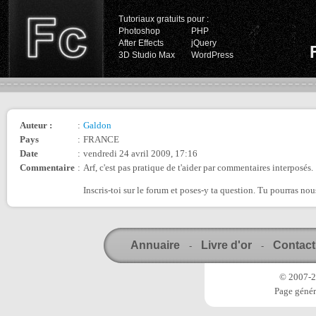
Tutoriaux gratuits pour :
Photoshop
PHP
After Effects
jQuery
3D Studio Max
WordPress
Auteur :
:
Galdon
Pays
:
FRANCE
Date
:
vendredi 24 avril 2009, 17:16
Commentaire
:
Arf, c'est pas pratique de t'aider par commentaires interposés.
Inscris-toi sur le forum et poses-y ta question. Tu pourras no
Annuaire
Livre d'or
Contact
-
-
© 2007-20
Page génér