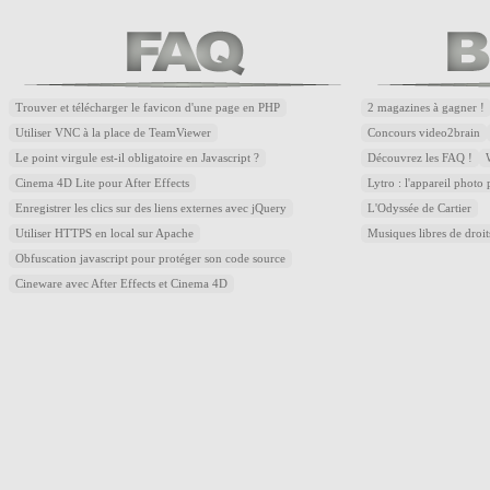
Trouver et télécharger le favicon d'une page en PHP
2 magazines à gagner !
Utiliser VNC à la place de TeamViewer
Concours video2brain
Le point virgule est-il obligatoire en Javascript ?
Découvrez les FAQ !
Cinema 4D Lite pour After Effects
Lytro : l'appareil photo
Enregistrer les clics sur des liens externes avec jQuery
L'Odyssée de Cartier
Utiliser HTTPS en local sur Apache
Musiques libres de droi
Obfuscation javascript pour protéger son code source
Cineware avec After Effects et Cinema 4D