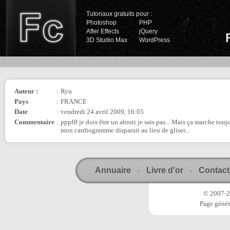
Tutoriaux gratuits pour :
Photoshop
PHP
After Effects
jQuery
3D Studio Max
WordPress
Auteur :
:
Ryu
Pays
:
FRANCE
Date
:
vendredi 24 avril 2009, 16:05
Commentaire
:
pppfff je dois être un abruti je sais pas... Mais ça marche tou
mon cardiogramme disparait au lieu de gliser...
Annuaire
Livre d'or
Contact
-
-
© 2007-20
Page génér