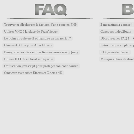
Trouver et télécharger le favicon d'une page en PHP
2 magazines à gagner !
Utiliser VNC à la place de TeamViewer
Concours video2brain
Le point virgule est-il obligatoire en Javascript ?
Découvrez les FAQ !
Cinema 4D Lite pour After Effects
Lytro : l'appareil photo
Enregistrer les clics sur des liens externes avec jQuery
L'Odyssée de Cartier
Utiliser HTTPS en local sur Apache
Musiques libres de droi
Obfuscation javascript pour protéger son code source
Cineware avec After Effects et Cinema 4D