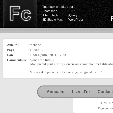
Tutoriaux gratuits pour :
Photoshop
PHP
After Effects
jQuery
3D Studio Max
WordPress
Auteur :
:
thehope
Pays
:
FRANCE
Date
:
lundi 4 juillet 2011, 17:33
Commentaire
:
Sympa ton tuto ;)
'Manquerait peut-être qqs screencams pour montrer l'utilisati
Mais c'est déjà bien cool comme ça , un grand merci !
Annuaire
Livre d'or
Contact
-
-
© 2007-20
Page génér