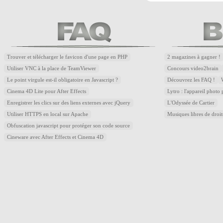
Trouver et télécharger le favicon d'une page en PHP
2 magazines à gagner !
Utiliser VNC à la place de TeamViewer
Concours video2brain
Le point virgule est-il obligatoire en Javascript ?
Découvrez les FAQ !
Cinema 4D Lite pour After Effects
Lytro : l'appareil photo
Enregistrer les clics sur des liens externes avec jQuery
L'Odyssée de Cartier
Utiliser HTTPS en local sur Apache
Musiques libres de droi
Obfuscation javascript pour protéger son code source
Cineware avec After Effects et Cinema 4D