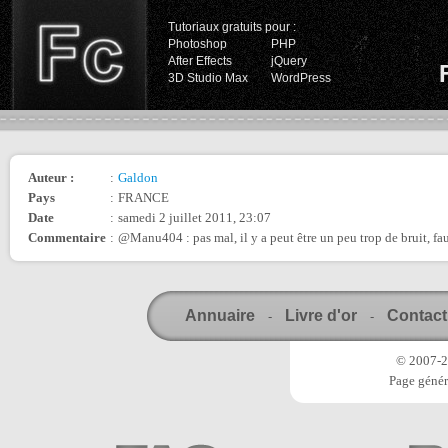
Tutoriaux gratuits pour :
Photoshop
PHP
After Effects
jQuery
3D Studio Max
WordPress
Auteur :
:
Galdon
Pays
:
FRANCE
Date
:
samedi 2 juillet 2011, 23:07
Commentaire
:
@Manu404 : pas mal, il y a peut être un peu trop de bruit, faud
Annuaire
Livre d'or
Contact
-
-
© 2007-20
Page génér