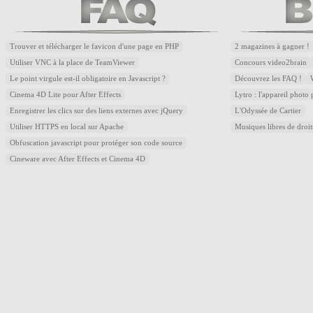
Trouver et télécharger le favicon d'une page en PHP
2 magazines à gagner !
Utiliser VNC à la place de TeamViewer
Concours video2brain
Le point virgule est-il obligatoire en Javascript ?
Découvrez les FAQ !
Cinema 4D Lite pour After Effects
Lytro : l'appareil photo
Enregistrer les clics sur des liens externes avec jQuery
L'Odyssée de Cartier
Utiliser HTTPS en local sur Apache
Musiques libres de droi
Obfuscation javascript pour protéger son code source
Cineware avec After Effects et Cinema 4D