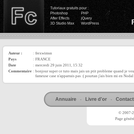
Tutoriaux gratuits pour :
Photoshop
PHP
After Effects
jQuery
3D Studio Max
WordPress
Auteur :
:
frexwimsn
Pays
:
FRANCE
Date
:
mercredi 29 juin 2011, 15:32
Commentaire
:
bonjour super ce tuto mais jais un ptit probleme quand je veux
fameuse case n'apparrais pas :( pourtan j'ais bien mi en Nod
Annuaire
Livre d'or
Contact
-
-
© 2007-20
Page généré