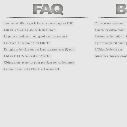
Trouver et télécharger le favicon d'une page en PHP
2 magazines à gagner !
Utiliser VNC à la place de TeamViewer
Concours video2brain
Le point virgule est-il obligatoire en Javascript ?
Découvrez les FAQ !
Cinema 4D Lite pour After Effects
Lytro : l'appareil photo
Enregistrer les clics sur des liens externes avec jQuery
L'Odyssée de Cartier
Utiliser HTTPS en local sur Apache
Musiques libres de droi
Obfuscation javascript pour protéger son code source
Cineware avec After Effects et Cinema 4D