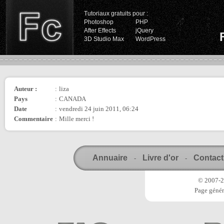
Tutoriaux gratuits pour :
Photoshop
PHP
After Effects
jQuery
3D Studio Max
WordPress
Auteur :
:
liza
Pays
:
CANADA
Date
:
vendredi 24 juin 2011, 06:24
Commentaire
:
Mille merci !
Annuaire
Livre d'or
Contact
-
-
© 2007-20
Page génér