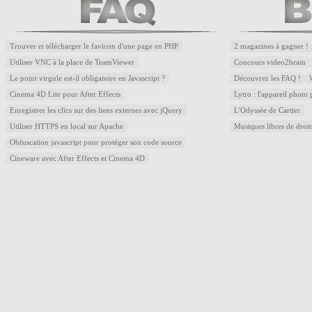
Trouver et télécharger le favicon d'une page en PHP
2 magazines à gagner !
Utiliser VNC à la place de TeamViewer
Concours video2brain
Le point virgule est-il obligatoire en Javascript ?
Découvrez les FAQ !
Cinema 4D Lite pour After Effects
Lytro : l'appareil photo
Enregistrer les clics sur des liens externes avec jQuery
L'Odyssée de Cartier
Utiliser HTTPS en local sur Apache
Musiques libres de droi
Obfuscation javascript pour protéger son code source
Cineware avec After Effects et Cinema 4D