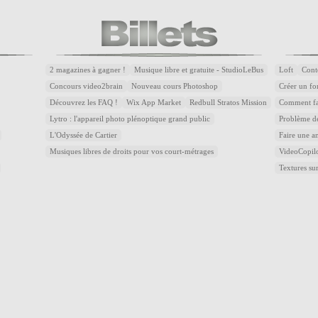
2 magazines à gagner !
Musique libre et gratuite - StudioLeBus
Loft
Cont
Concours video2brain
Nouveau cours Photoshop
Créer un fon
Découvrez les FAQ !
Wix App Market
Redbull Stratos Mission
Comment fai
Lytro : l'appareil photo plénoptique grand public
Problème de
L'Odyssée de Cartier
Faire une a
Musiques libres de droits pour vos court-métrages
VideoCopilot
Textures 