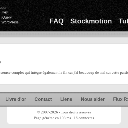
pour :
PHP
jQuery
FAQ
Stockmotion
Tu
WordPress
8
r source complet qui intègre également la fin car j'ai beaucoup de mal sur cette parti
Livre d'or
Contact
Liens
Nous aider
Flux 
-
-
-
-
-
© 2007-2026 - Tous droits réservés
Page générée en 103 ms - 16 connectés