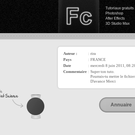
Tutoriaux gratuits 
Photoshop
After Effects
3D Studio Max
Auteur :
:
rira
Pays
:
FRANCE
Date
:
mercredi 8 juin 2011, 08:2
Commentaire
:
Super ton tuto.
Pourrais-tu mettre le fichie
D'avance Merci
Annuaire