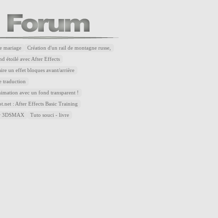
e mariage
Création d'un rail de montagne russe,
d étoilé avec After Effects
re un effet bloques avant/arrière
 traduction
nimation avec un fond transparent !
.net : After Effects Basic Training
sur 3DSMAX
Tuto souci - livre