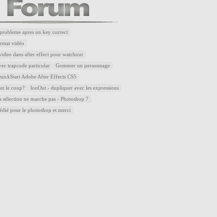
robleme apres un key correct
rmat vidéo
ideo dans after effect pour watchout
ec trapcode particular
Gommer un personnage
ickStart Adobe After Effects CS5
aut le coup?
looOut - dupliquer avec les expressions
la sélection ne marche pas - Photoshop 7
dédié pour le photoshop et merci