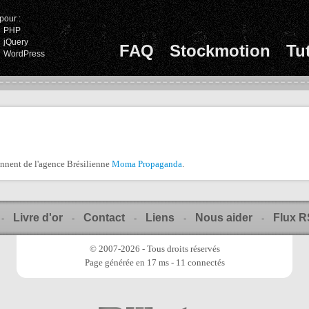
pour :
PHP
jQuery
FAQ
Stockmotion
Tu
WordPress
ennent de l'agence Brésilienne
Moma Propaganda
.
Livre d'or
Contact
Liens
Nous aider
Flux 
-
-
-
-
-
© 2007-2026 - Tous droits réservés
Page générée en 17 ms - 11 connectés