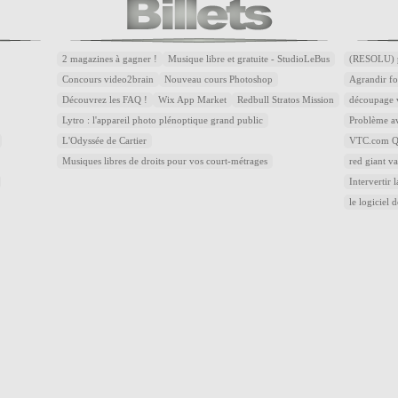
2 magazines à gagner !
Musique libre et gratuite - StudioLeBus
(RESOLU) p
Concours video2brain
Nouveau cours Photoshop
Agrandir fo
Découvrez les FAQ !
Wix App Market
Redbull Stratos Mission
découpage v
Lytro : l'appareil photo plénoptique grand public
Problème av
L'Odyssée de Cartier
VTC.com Qu
Musiques libres de droits pour vos court-métrages
red giant v
Intervertir 
le logiciel 