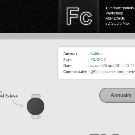
Tutoriaux gratuits 
Photoshop
After Effects
3D Studio Max
Auteur :
:
Galdon
Pays
:
FRANCE
Date
:
samedi 28 mai 2011, 15:52
Commentaire
:
@Cat : ces créations provi
Annuaire