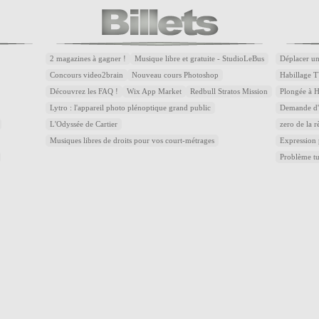
2 magazines à gagner !
Musique libre et gratuite - StudioLeBus
Déplacer un
Concours video2brain
Nouveau cours Photoshop
Habillage T
Découvrez les FAQ !
Wix App Market
Redbull Stratos Mission
Plongée à 
Lytro : l'appareil photo plénoptique grand public
Demande d'a
L'Odyssée de Cartier
zero de la r
Musiques libres de droits pour vos court-métrages
Expression
Problème t