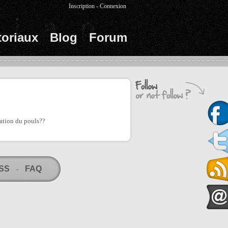
Inscription
-
Connexion
toriaux
Blog
Forum
iation du pouls??
RSS
FAQ
-