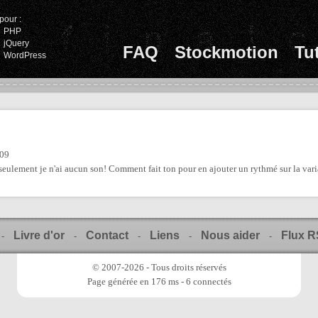
pour :
PHP
jQuery
FAQ
Stockmotion
Tu
WordPress
:09
o, seulement je n'ai aucun son! Comment fait ton pour en ajouter un rythmé sur la var
Livre d'or
Contact
Liens
Nous aider
Flux 
-
-
-
-
-
© 2007-2026 - Tous droits réservés
Page générée en 176 ms - 6 connectés