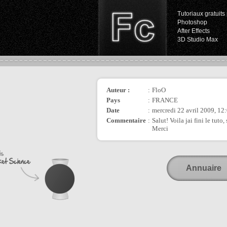
Tutoriaux gratuits 
Photoshop
After Effects
3D Studio Max
Auteur :
:
FloO
Pays
:
FRANCE
Date
:
mercredi 22 avril 2009, 12
Commentaire
:
Salut! Voila jai fini le tut
Merci
Annuaire