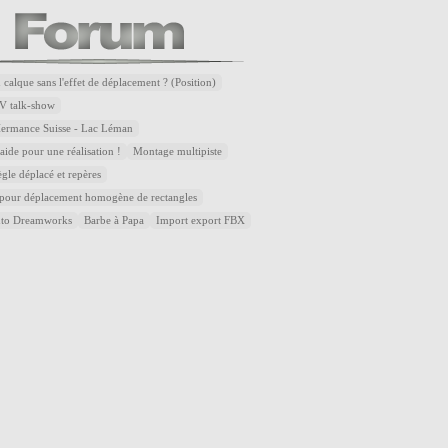
 calque sans l'effet de déplacement ? (Position)
V talk-show
Hermance Suisse - Lac Léman
ide pour une réalisation !
Montage multipiste
ègle déplacé et repères
 pour déplacement homogène de rectangles
uto Dreamworks
Barbe à Papa
Import export FBX