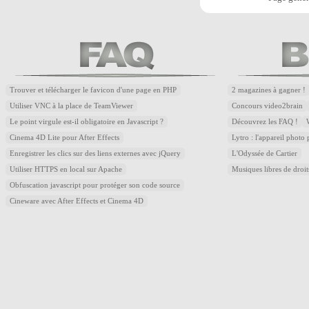
Trouver et télécharger le favicon d'une page en PHP
2 magazines à gagner !
Utiliser VNC à la place de TeamViewer
Concours video2brain
Le point virgule est-il obligatoire en Javascript ?
Découvrez les FAQ !
Cinema 4D Lite pour After Effects
Lytro : l'appareil photo
Enregistrer les clics sur des liens externes avec jQuery
L'Odyssée de Cartier
Utiliser HTTPS en local sur Apache
Musiques libres de droi
Obfuscation javascript pour protéger son code source
Cineware avec After Effects et Cinema 4D