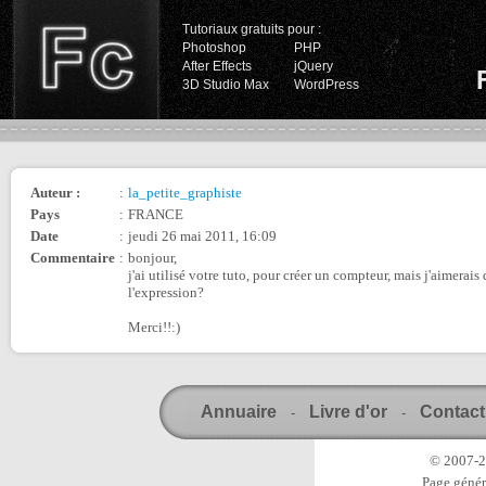
Tutoriaux gratuits pour :
Photoshop
PHP
After Effects
jQuery
3D Studio Max
WordPress
Auteur :
:
la_petite_graphiste
Pays
:
FRANCE
Date
:
jeudi 26 mai 2011, 16:09
Commentaire
:
bonjour,
j'ai utilisé votre tuto, pour créer un compteur, mais j'aimerais 
l'expression?
Merci!!:)
Annuaire
Livre d'or
Contact
-
-
© 2007-20
Page génér