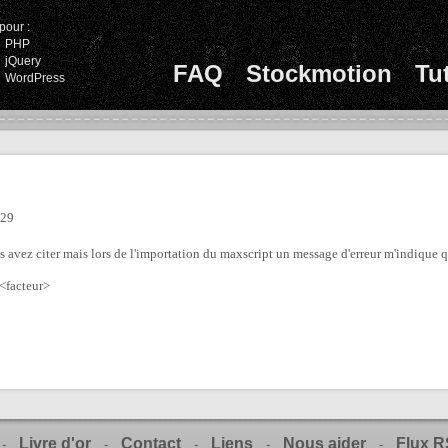
pour :
PHP
jQuery
FAQ
Stockmotion
Tu
WordPress
:29
s avez citer mais lors de l'importation du maxscript un message d'erreur m'indique qu
 <facteur>
Livre d'or
Contact
Liens
Nous aider
Flux 
-
-
-
-
-