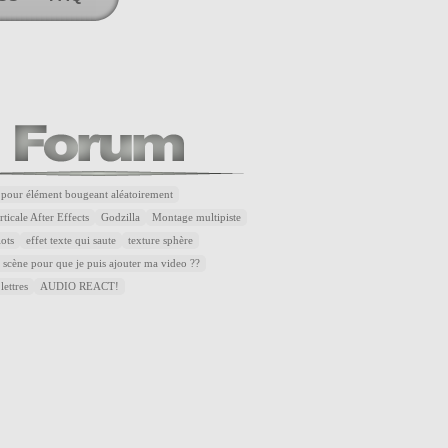
 pour élément bougeant aléatoirement
ticale After Effects
Godzilla
Montage multipiste
lots
effet texte qui saute
texture sphère
 scène pour que je puis ajouter ma video ??
lettres
AUDIO REACT!