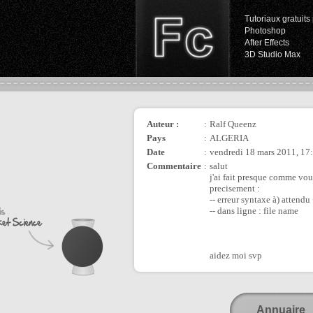
Tutoriaux gratuits 
Photoshop
After Effects
3D Studio Max
Auteur :
:
Ralf Queenz
Pays
:
ALGERIA
Date
:
vendredi 18 mars 2011, 17
Commentaire
:
salut
j'ai fait presque comme vou
precisement :
-- erreur syntaxe à) attendu
-- dans ligne : file name
aidez moi svp
Annuaire