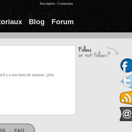
Inscription
-
Connexion
toriaux
Blog
Forum
'il y a une faute de syntaxe ; plus
RSS
FAQ
-