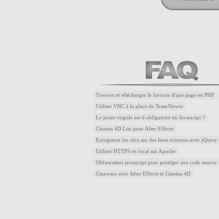
Trouver et télécharger le favicon d'une page en PHP
Utiliser VNC à la place de TeamViewer
Le point virgule est-il obligatoire en Javascript ?
Cinema 4D Lite pour After Effects
Enregistrer les clics sur des liens externes avec jQuery
Utiliser HTTPS en local sur Apache
Obfuscation javascript pour protéger son code source
Cineware avec After Effects et Cinema 4D