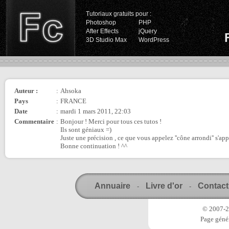
Tutoriaux gratuits pour :
Photoshop
PHP
After Effects
jQuery
3D Studio Max
WordPress
Auteur :
:
Ahsoka
Pays
:
FRANCE
Date
:
mardi 1 mars 2011, 22:03
Commentaire
:
Bonjour ! Merci pour tous ces tutos !
Ils sont géniaux =)
Juste une précision , ce que vous appelez ''cône arrondi'' s'ap
Bonne continuation ! ^^
Annuaire
Livre d'or
Contact
-
-
© 2007-20
Page génér