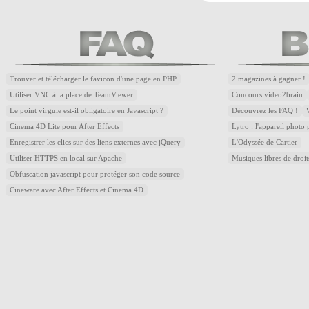
Trouver et télécharger le favicon d'une page en PHP
2 magazines à gagner !
Utiliser VNC à la place de TeamViewer
Concours video2brain
Le point virgule est-il obligatoire en Javascript ?
Découvrez les FAQ !
Cinema 4D Lite pour After Effects
Lytro : l'appareil photo
Enregistrer les clics sur des liens externes avec jQuery
L'Odyssée de Cartier
Utiliser HTTPS en local sur Apache
Musiques libres de droi
Obfuscation javascript pour protéger son code source
Cineware avec After Effects et Cinema 4D