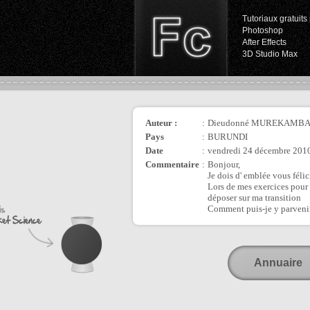
Tutoriaux gratuits 
Photoshop
After Effects
3D Studio Max
Auteur :
:
Dieudonné MUREKAMB
Pays
:
BURUNDI
Date
:
vendredi 24 décembre 2010
Commentaire
:
Bonjour,
Je dois d' emblée vous félic
Lors de mes exercices pour l
déposer sur ma transition
Comment puis-je y parveni
Annuaire