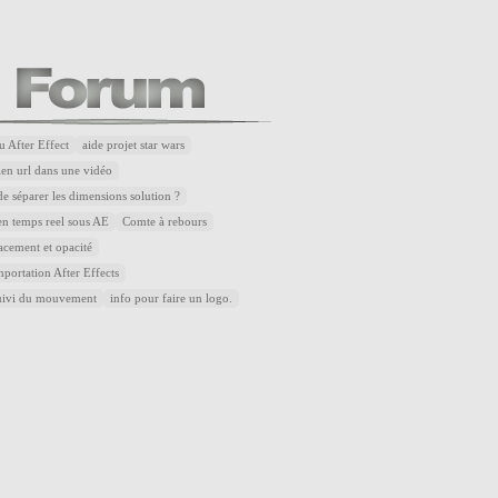
u After Effect
aide projet star wars
lien url dans une vidéo
de séparer les dimensions solution ?
n temps reel sous AE
Comte à rebours
acement et opacité
portation After Effects
uivi du mouvement
info pour faire un logo.