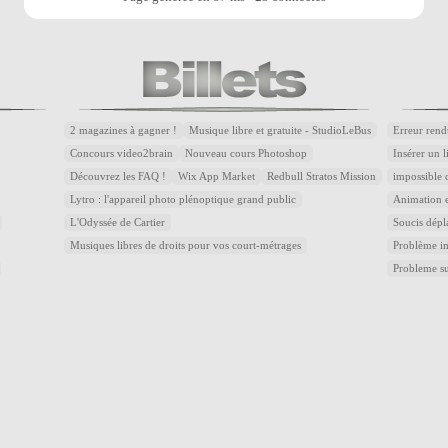
2 magazines à gagner !
Musique libre et gratuite - StudioLeBus
Erreur rend
Concours video2brain
Nouveau cours Photoshop
Insérer un 
Découvrez les FAQ !
Wix App Market
Redbull Stratos Mission
impossible 
Lytro : l'appareil photo plénoptique grand public
Animation e
L'Odyssée de Cartier
Soucis dépl
Musiques libres de droits pour vos court-métrages
Problème im
Probleme s