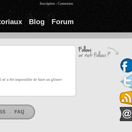
Inscription
-
Connexion
toriaux
Blog
Forum
 m' a été impossible de faire un glisser-
RSS
FAQ
-