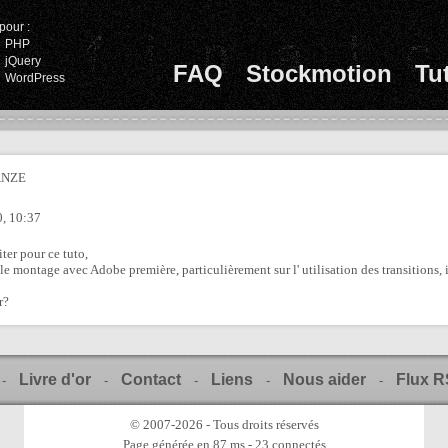
pour :
PHP
jQuery
FAQ
Stockmotion
Tu
WordPress
ANZE
, 10:37
iter pour ce tuto,
e montage avec Adobe première, particulièrement sur l' utilisation des transitions, il
r?
Livre d'or
Contact
Liens
Nous aider
Flux 
-
-
-
-
-
© 2007-2026 - Tous droits réservés
Page générée en 87 ms - 23 connectés