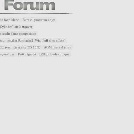
de fond blanc
Faire clignoter un objet
Cylinder” où le trouver
e rendu d'une composition
our installer Particular2_Win_Full after effect”
t CC avec mavericks (OS 10.9)
AGM internal error
s questions
Petit dégardé
[RIG] Coude cubique