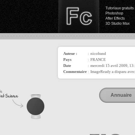
Tutoriaux gratuits 
Photoshop
After Effects
3D Studio Max
Auteur :
:
nicofrand
Pays
:
FRANCE
Date
:
mercredi 15 avril 2009, 13
Commentaire
:
ImageReady a disparu avec l
Annuaire