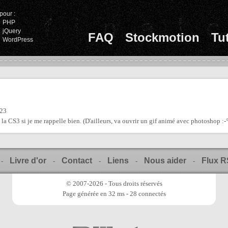
pour :
PHP
jQuery
FAQ
Stockmotion
Tu
WordPress
:23
a CS3 si je me rappelle bien. (D'ailleurs, va ouvrir un gif animé avec photoshop :-°
Livre d'or
Contact
Liens
Nous aider
Flux 
-
-
-
-
-
© 2007-2026 - Tous droits réservés
Page générée en 32 ms - 28 connectés