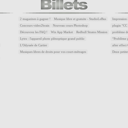
2 magazines à gagner !
Musique libre et gratuite - StudioLeBus
Impression 
Concours video2brain
Nouveau cours Photoshop
plugin “CC 
Découvrez les FAQ !
Wix App Market
Redbull Stratos Mission
problème d
Lytro : l'appareil photo plénoptique grand public
“Problème p
L'Odyssée de Cartier
after effec
Musiques libres de droits pour vos court-métrages
Deux petite