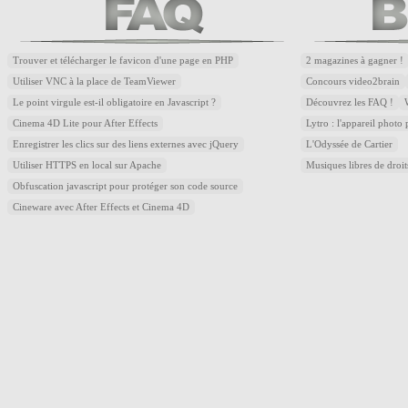
Trouver et télécharger le favicon d'une page en PHP
2 magazines à gagner !
Utiliser VNC à la place de TeamViewer
Concours video2brain
Le point virgule est-il obligatoire en Javascript ?
Découvrez les FAQ !
Cinema 4D Lite pour After Effects
Lytro : l'appareil photo
Enregistrer les clics sur des liens externes avec jQuery
L'Odyssée de Cartier
Utiliser HTTPS en local sur Apache
Musiques libres de droi
Obfuscation javascript pour protéger son code source
Cineware avec After Effects et Cinema 4D