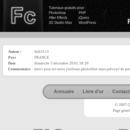
Tutoriaux gratuits pour :
Photoshop
PHP
After Effects
jQuery
3D Studio Max
WordPress
Auteur :
:
thib3113
Pays
:
FRANCE
Date
:
dimanche 5 décembre 2010, 18:29
Commentaire
:
merci pour tes tutos j'utilisais photofiltre mais prévoyé de pa
Annuaire
Livre d'or
Contact
-
-
© 2007-20
Page génér