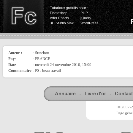
Tutoriaux gratuits pour :
Photoshop
PHP
After Effects
jQuery
3D Studio Max
WordPress
Auteur :
:
Strachou
Pays
:
FRANCE
Date
:
mercredi 24 novembre 2010, 15:09
Commentaire
:
PS : beau travail
Annuaire
Livre d'or
Contact
-
-
© 2007-20
Page génér