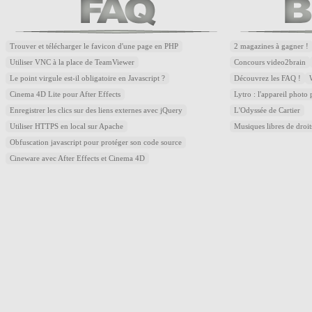
Trouver et télécharger le favicon d'une page en PHP
2 magazines à gagner !
Utiliser VNC à la place de TeamViewer
Concours video2brain
Le point virgule est-il obligatoire en Javascript ?
Découvrez les FAQ !
Cinema 4D Lite pour After Effects
Lytro : l'appareil photo
Enregistrer les clics sur des liens externes avec jQuery
L'Odyssée de Cartier
Utiliser HTTPS en local sur Apache
Musiques libres de droi
Obfuscation javascript pour protéger son code source
Cineware avec After Effects et Cinema 4D