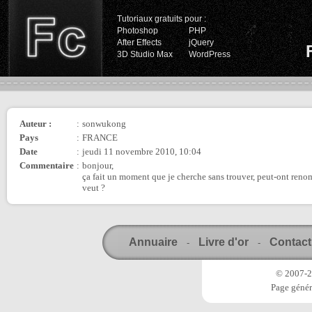
Tutoriaux gratuits pour :
Photoshop
PHP
After Effects
jQuery
3D Studio Max
WordPress
Auteur :
:
sonwukong
Pays
:
FRANCE
Date
:
jeudi 11 novembre 2010, 10:04
Commentaire
:
bonjour,
ça fait un moment que je cherche sans trouver, peut-ont reno
veut ?
Annuaire
Livre d'or
Contact
-
-
© 2007-20
Page génér