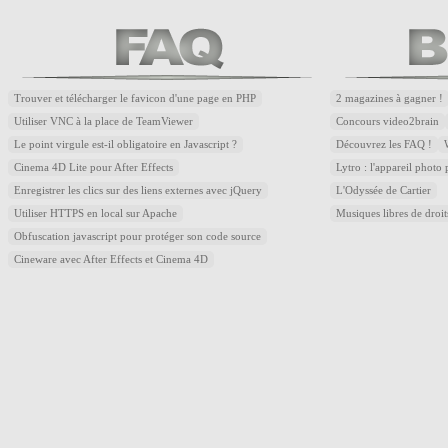
Trouver et télécharger le favicon d'une page en PHP
2 magazines à gagner !
Utiliser VNC à la place de TeamViewer
Concours video2brain
Le point virgule est-il obligatoire en Javascript ?
Découvrez les FAQ !
Cinema 4D Lite pour After Effects
Lytro : l'appareil photo
Enregistrer les clics sur des liens externes avec jQuery
L'Odyssée de Cartier
Utiliser HTTPS en local sur Apache
Musiques libres de droi
Obfuscation javascript pour protéger son code source
Cineware avec After Effects et Cinema 4D