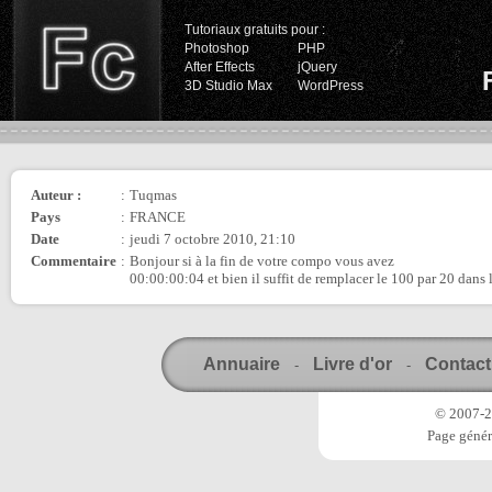
Tutoriaux gratuits pour :
Photoshop
PHP
After Effects
jQuery
3D Studio Max
WordPress
Auteur :
:
Tuqmas
Pays
:
FRANCE
Date
:
jeudi 7 octobre 2010, 21:10
Commentaire
:
Bonjour si à la fin de votre compo vous avez
00:00:00:04 et bien il suffit de remplacer le 100 par 20 dans 
Annuaire
Livre d'or
Contact
-
-
© 2007-20
Page génér