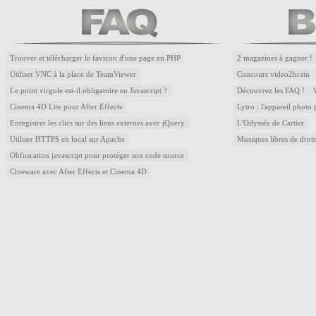
Trouver et télécharger le favicon d'une page en PHP
2 magazines à gagner !
Utiliser VNC à la place de TeamViewer
Concours video2brain
Le point virgule est-il obligatoire en Javascript ?
Découvrez les FAQ !
Cinema 4D Lite pour After Effects
Lytro : l'appareil photo
Enregistrer les clics sur des liens externes avec jQuery
L'Odyssée de Cartier
Utiliser HTTPS en local sur Apache
Musiques libres de droi
Obfuscation javascript pour protéger son code source
Cineware avec After Effects et Cinema 4D