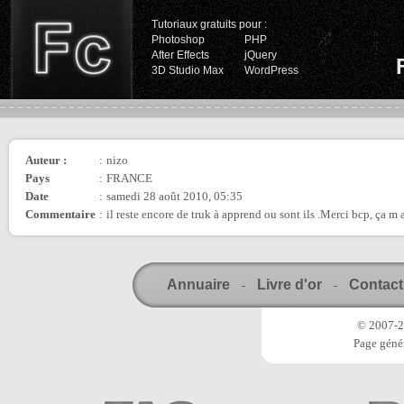
Tutoriaux gratuits pour :
Photoshop
PHP
After Effects
jQuery
3D Studio Max
WordPress
Auteur :
:
nizo
Pays
:
FRANCE
Date
:
samedi 28 août 2010, 05:35
Commentaire
:
il reste encore de truk à apprend ou sont ils .Merci bcp, ça m 
Annuaire
Livre d'or
Contact
-
-
© 2007-20
Page génér