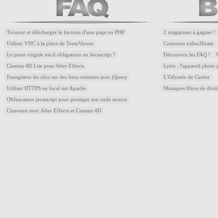
Trouver et télécharger le favicon d'une page en PHP
2 magazines à gagner !
Utiliser VNC à la place de TeamViewer
Concours video2brain
Le point virgule est-il obligatoire en Javascript ?
Découvrez les FAQ !
Cinema 4D Lite pour After Effects
Lytro : l'appareil photo
Enregistrer les clics sur des liens externes avec jQuery
L'Odyssée de Cartier
Utiliser HTTPS en local sur Apache
Musiques libres de droi
Obfuscation javascript pour protéger son code source
Cineware avec After Effects et Cinema 4D