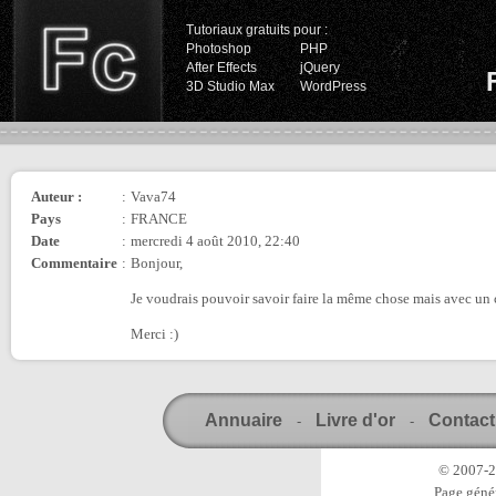
Tutoriaux gratuits pour :
Photoshop
PHP
After Effects
jQuery
3D Studio Max
WordPress
Auteur :
:
Vava74
Pays
:
FRANCE
Date
:
mercredi 4 août 2010, 22:40
Commentaire
:
Bonjour,
Je voudrais pouvoir savoir faire la même chose mais avec un
Merci :)
Annuaire
Livre d'or
Contact
-
-
© 2007-20
Page génér