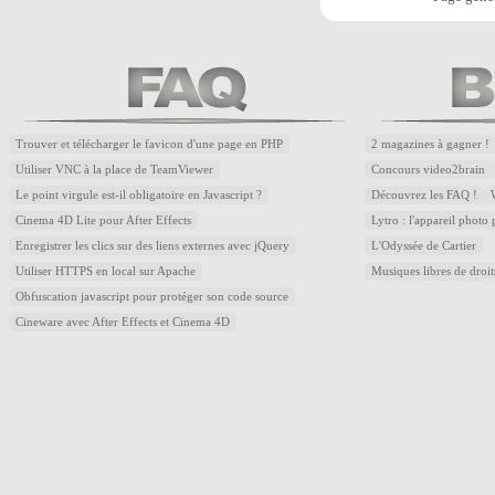
Trouver et télécharger le favicon d'une page en PHP
2 magazines à gagner !
Utiliser VNC à la place de TeamViewer
Concours video2brain
Le point virgule est-il obligatoire en Javascript ?
Découvrez les FAQ !
Cinema 4D Lite pour After Effects
Lytro : l'appareil photo
Enregistrer les clics sur des liens externes avec jQuery
L'Odyssée de Cartier
Utiliser HTTPS en local sur Apache
Musiques libres de droi
Obfuscation javascript pour protéger son code source
Cineware avec After Effects et Cinema 4D