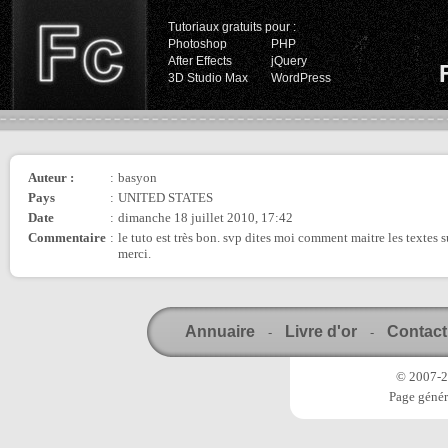
Tutoriaux gratuits pour :
Photoshop
PHP
After Effects
jQuery
3D Studio Max
WordPress
Auteur :
:
basyon
Pays
:
UNITED STATES
Date
:
dimanche 18 juillet 2010, 17:42
Commentaire
:
le tuto est très bon. svp dites moi comment maitre les textes 
merci.
Annuaire
Livre d'or
Contact
-
-
© 2007-20
Page génér