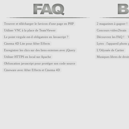
Trouver et télécharger le favicon d'une page en PHP
2 magazines à gagner !
Utiliser VNC à la place de TeamViewer
Concours video2brain
Le point virgule est-il obligatoire en Javascript ?
Découvrez les FAQ !
Cinema 4D Lite pour After Effects
Lytro : l'appareil photo
Enregistrer les clics sur des liens externes avec jQuery
L'Odyssée de Cartier
Utiliser HTTPS en local sur Apache
Musiques libres de droi
Obfuscation javascript pour protéger son code source
Cineware avec After Effects et Cinema 4D