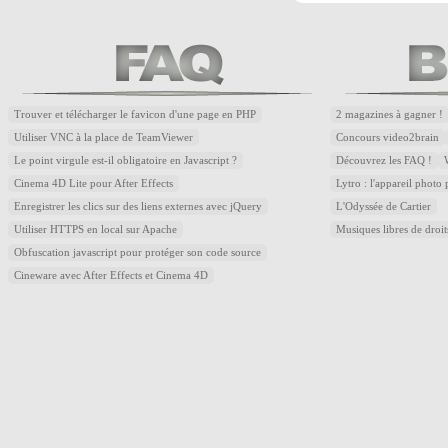
Trouver et télécharger le favicon d'une page en PHP
2 magazines à gagner !
Utiliser VNC à la place de TeamViewer
Concours video2brain
Le point virgule est-il obligatoire en Javascript ?
Découvrez les FAQ !
Cinema 4D Lite pour After Effects
Lytro : l'appareil photo
Enregistrer les clics sur des liens externes avec jQuery
L'Odyssée de Cartier
Utiliser HTTPS en local sur Apache
Musiques libres de droi
Obfuscation javascript pour protéger son code source
Cineware avec After Effects et Cinema 4D