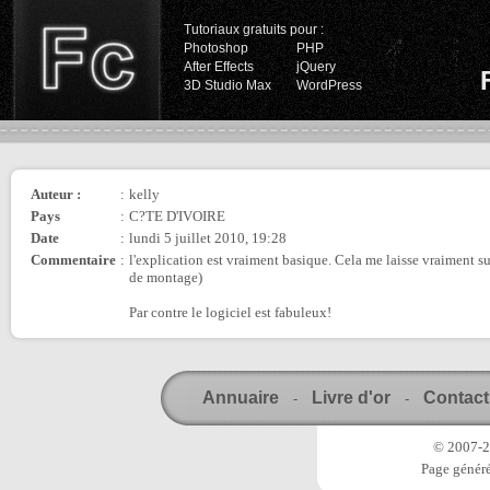
Tutoriaux gratuits pour :
Photoshop
PHP
After Effects
jQuery
3D Studio Max
WordPress
Auteur :
:
kelly
Pays
:
C?TE D'IVOIRE
Date
:
lundi 5 juillet 2010, 19:28
Commentaire
:
l'explication est vraiment basique. Cela me laisse vraiment su
de montage)
Par contre le logiciel est fabuleux!
Annuaire
Livre d'or
Contact
-
-
© 2007-20
Page généré