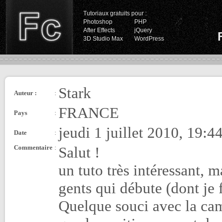
Tutoriaux gratuits pour :
Photoshop
PHP
After Effects
jQuery
3D Studio Max
WordPress
Stark
Auteur :
:
FRANCE
Pays
:
jeudi 1 juillet 2010, 19:4
Date
:
Commentaire
:
Salut !
un tuto très intéressant, ma
gents qui débute (dont je f
Quelque souci avec la cam