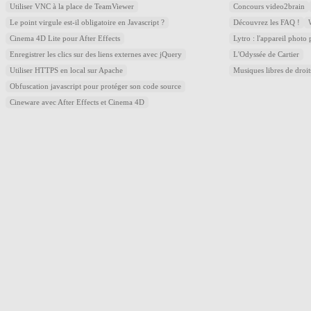
Utiliser VNC à la place de TeamViewer
Concours video2brain
Le point virgule est-il obligatoire en Javascript ?
Découvrez les FAQ !
Cinema 4D Lite pour After Effects
Lytro : l'appareil photo
Enregistrer les clics sur des liens externes avec jQuery
L'Odyssée de Cartier
Utiliser HTTPS en local sur Apache
Musiques libres de droi
Obfuscation javascript pour protéger son code source
Cineware avec After Effects et Cinema 4D