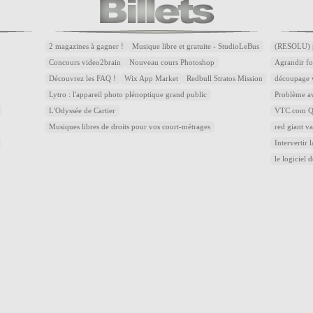
2 magazines à gagner !
Musique libre et gratuite - StudioLeBus
(RESOLU) p
Concours video2brain
Nouveau cours Photoshop
Agrandir fo
Découvrez les FAQ !
Wix App Market
Redbull Stratos Mission
découpage v
Lytro : l'appareil photo plénoptique grand public
Problème av
L'Odyssée de Cartier
VTC.com Qu
Musiques libres de droits pour vos court-métrages
red giant v
Intervertir 
le logiciel 