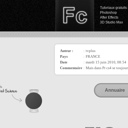
Tutoriaux gratuits 
Photoshop
After Effects
3D Studio Max
Auteur :
:
tvplus
Pays
:
FRANCE
Date
:
mardi 15 juin 2010, 08:54
Commentaire
:
Mais dans Pr cs4 se toujour
Annuaire