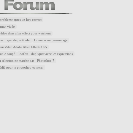
robleme apres un key correct
rmat vidéo
ideo dans after effect pour watchout
ec trapcode particular
Gommer un personnage
ickStart Adobe After Effects CS5
aut le coup?
looOut - dupliquer avec les expressions
la sélection ne marche pas - Photoshop 7
dédié pour le photoshop et merci