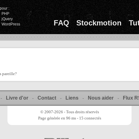
pour :
PHP
jQuery
FAQ
Stockmotion
Tu
WordPress
s pareille?
Livre d'or
Contact
Liens
Nous aider
Flux 
-
-
-
-
-
© 2007-2026 - Tous droits réservés
Page générée en 96 ms - 15 connectés