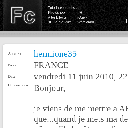
Tutoriaux gratuits pour :
Photoshop
PHP
After Effects
jQuery
3D Studio Max
WordPress
hermione35
Auteur :
:
FRANCE
Pays
:
vendredi 11 juin 2010, 22
Date
:
Commentaire
:
Bonjour,
je viens de me mettre a AE 
que...quand je mets ma d