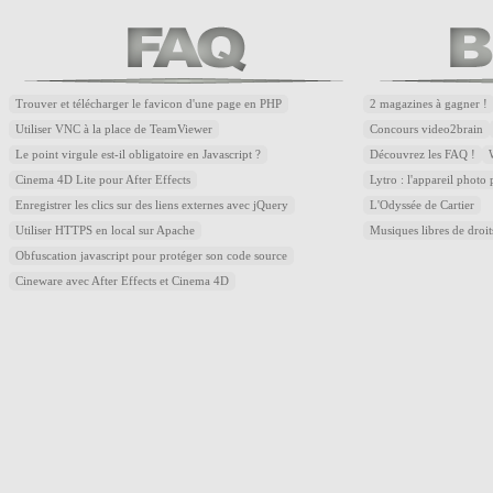
Trouver et télécharger le favicon d'une page en PHP
2 magazines à gagner !
Utiliser VNC à la place de TeamViewer
Concours video2brain
Le point virgule est-il obligatoire en Javascript ?
Découvrez les FAQ !
Cinema 4D Lite pour After Effects
Lytro : l'appareil photo
Enregistrer les clics sur des liens externes avec jQuery
L'Odyssée de Cartier
Utiliser HTTPS en local sur Apache
Musiques libres de droi
Obfuscation javascript pour protéger son code source
Cineware avec After Effects et Cinema 4D