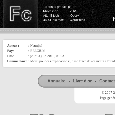
Tutoriaux gratuits pour :
Photoshop
PHP
After Effects
jQuery
3D Studio Max
WordPress
Auteur :
:
Neurdjal
Pays
:
BELGIUM
Date
:
jeudi 3 juin 2010, 08:03
Commentaire
:
Merci pour ces explications; je me lance dés ce matin à l'étude
Annuaire
Livre d'or
Contact
-
-
© 2007-20
Page génér