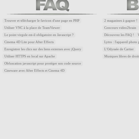
Trouver et télécharger le favicon d'une page en PHP
2 magazines à gagner !
Utiliser VNC à la place de TeamViewer
Concours video2brain
Le point virgule est-il obligatoire en Javascript ?
Découvrez les FAQ !
Cinema 4D Lite pour After Effects
Lytro : l'appareil photo
Enregistrer les clics sur des liens externes avec jQuery
L'Odyssée de Cartier
Utiliser HTTPS en local sur Apache
Musiques libres de droi
Obfuscation javascript pour protéger son code source
Cineware avec After Effects et Cinema 4D