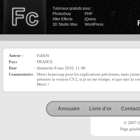
Tutoriaux gratuits pour :
Photoshop
PHP
After Effects
jQuery
3D Studio Max
WordPress
Auteur :
:
FaDoSi
Pays
:
FRANCE
Date
:
dimanche 9 mai 2010, 11:48
Commentaire
:
Merci beaucoup pour les explications précieuses, mais j'aimera
présente la version CS 2, si je ne me trompe, et que moi la ve
Merci !
Annuaire
Livre d'or
Contact
-
-
© 2007-20
Page généré