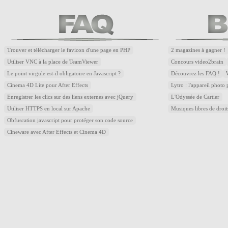
Trouver et télécharger le favicon d'une page en PHP
2 magazines à gagner !
Utiliser VNC à la place de TeamViewer
Concours video2brain
Le point virgule est-il obligatoire en Javascript ?
Découvrez les FAQ !
Cinema 4D Lite pour After Effects
Lytro : l'appareil photo
Enregistrer les clics sur des liens externes avec jQuery
L'Odyssée de Cartier
Utiliser HTTPS en local sur Apache
Musiques libres de droi
Obfuscation javascript pour protéger son code source
Cineware avec After Effects et Cinema 4D