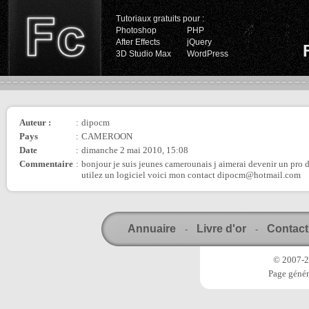
Tutoriaux gratuits pour :
Photoshop
PHP
After Effects
jQuery
3D Studio Max
WordPress
Auteur :
:
dipocm
Pays
:
CAMEROON
Date
:
dimanche 2 mai 2010, 15:08
Commentaire
:
bonjour je suis jeunes camerounais j aimerai devenir un pro
utilez un logiciel voici mon contact dipocm@hotmail.com
Annuaire
Livre d'or
Contact
-
-
© 2007-20
Page génér