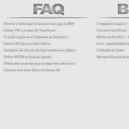
Trouver et télécharger le favicon d'une page en PHP
2 magazines à gagner !
Utiliser VNC à la place de TeamViewer
Concours video2brain
Le point virgule est-il obligatoire en Javascript ?
Découvrez les FAQ !
Cinema 4D Lite pour After Effects
Lytro : l'appareil photo
Enregistrer les clics sur des liens externes avec jQuery
L'Odyssée de Cartier
Utiliser HTTPS en local sur Apache
Musiques libres de droi
Obfuscation javascript pour protéger son code source
Cineware avec After Effects et Cinema 4D