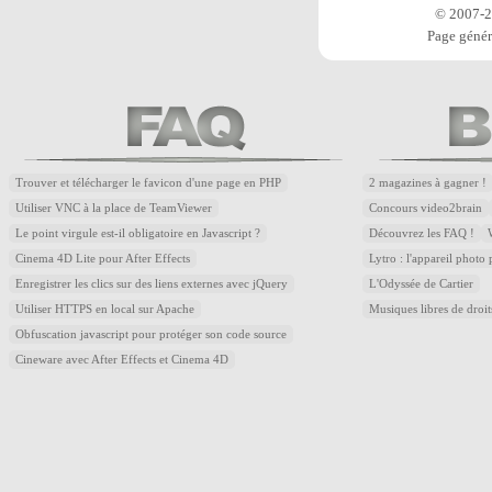
© 2007-20
Page génér
Trouver et télécharger le favicon d'une page en PHP
2 magazines à gagner !
Utiliser VNC à la place de TeamViewer
Concours video2brain
Le point virgule est-il obligatoire en Javascript ?
Découvrez les FAQ !
Cinema 4D Lite pour After Effects
Lytro : l'appareil photo
Enregistrer les clics sur des liens externes avec jQuery
L'Odyssée de Cartier
Utiliser HTTPS en local sur Apache
Musiques libres de droi
Obfuscation javascript pour protéger son code source
Cineware avec After Effects et Cinema 4D