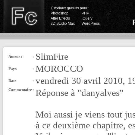
Tutoriaux gratuits pour :
Photoshop
PHP
After Effects
jQuery
3D Studio Max
WordPress
SlimFire
Auteur :
:
MOROCCO
Pays
:
vendredi 30 avril 2010, 1
Date
:
Commentaire
:
Réponse à "danyalves"
Moi aussi je viens tout ju
à ce deuxième chapitre, es