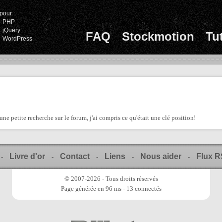
pour :
PHP
jQuery
FAQ
Stockmotion
Tu
WordPress
une petite recherche sur le forum, j'ai compris ce qu'était une clé position!
Livre d'or
Contact
Liens
Nous aider
Flux 
-
-
-
-
-
© 2007-2026 - Tous droits réservés
Page générée en 96 ms - 13 connectés