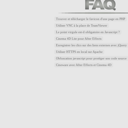
Trouver et télécharger le favicon d'une page en PHP
Utiliser VNC à la place de TeamViewer
Le point virgule est-il obligatoire en Javascript ?
Cinema 4D Lite pour After Effects
Enregistrer les clics sur des liens externes avec jQuery
Utiliser HTTPS en local sur Apache
Obfuscation javascript pour protéger son code source
Cineware avec After Effects et Cinema 4D