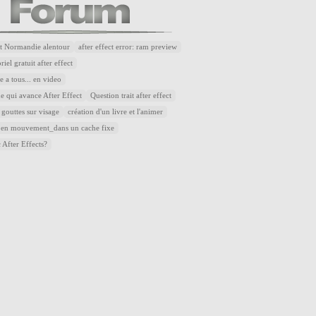
t Normandie alentour
after effect error: ram preview
riel gratuit after effect
 a tous... en video
e qui avance After Effect
Question trait after effect
 gouttes sur visage
création d'un livre et l'animer
 en mouvement_dans un cache fixe
 After Effects?