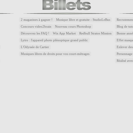
2 magazines à gagner !
Musique libre et gratuite - StudioLeBus
Recrutemen
Concours video2brain
Nouveau cours Photoshop
Blog de tuto
Découvrez les FAQ !
Wix App Market
Redbull Stratos Mission
Bonne année
Lytro : l'appareil photo plénoptique grand public
Effet masqu
L'Odyssée de Cartier
Enlever des
Musiques libres de droits pour vos court-métrages
Personnage
Réalisé avec