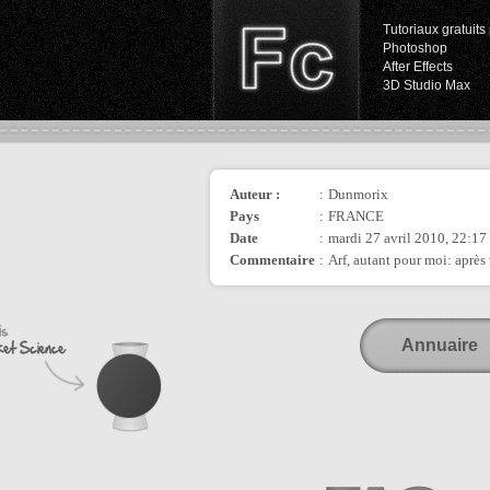
Tutoriaux gratuits 
Photoshop
After Effects
3D Studio Max
Auteur :
:
Dunmorix
Pays
:
FRANCE
Date
:
mardi 27 avril 2010, 22:17
Commentaire
:
Arf, autant pour moi: après 
Annuaire