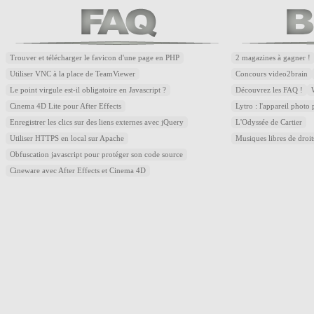
Trouver et télécharger le favicon d'une page en PHP
2 magazines à gagner !
Utiliser VNC à la place de TeamViewer
Concours video2brain
Le point virgule est-il obligatoire en Javascript ?
Découvrez les FAQ !
Cinema 4D Lite pour After Effects
Lytro : l'appareil photo
Enregistrer les clics sur des liens externes avec jQuery
L'Odyssée de Cartier
Utiliser HTTPS en local sur Apache
Musiques libres de droi
Obfuscation javascript pour protéger son code source
Cineware avec After Effects et Cinema 4D