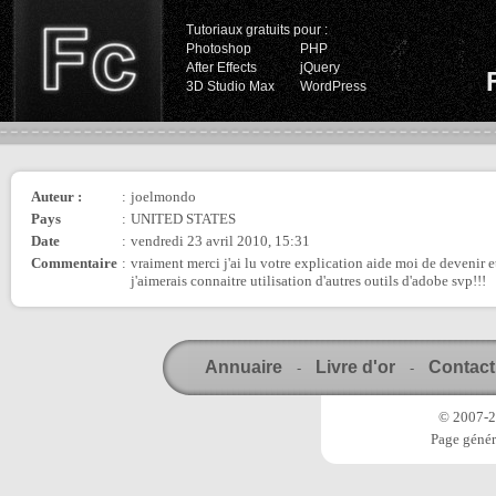
Tutoriaux gratuits pour :
Photoshop
PHP
After Effects
jQuery
3D Studio Max
WordPress
Auteur :
:
joelmondo
Pays
:
UNITED STATES
Date
:
vendredi 23 avril 2010, 15:31
Commentaire
:
vraiment merci j'ai lu votre explication aide moi de devenir 
j'aimerais connaitre utilisation d'autres outils d'adobe svp!!!
Annuaire
Livre d'or
Contact
-
-
© 2007-20
Page génér